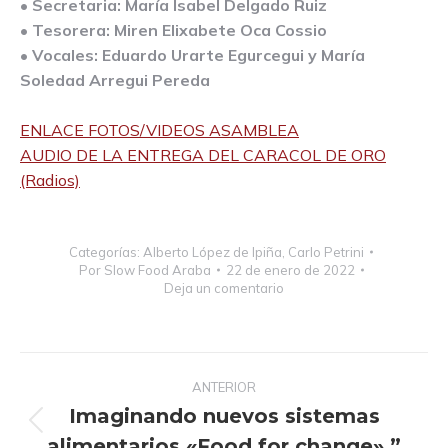
• Secretaria: María Isabel Delgado Ruiz
• Tesorera: Miren Elixabete Oca Cossio
• Vocales: Eduardo Urarte Egurcegui y María
Soledad Arregui Pereda
ENLACE FOTOS/VIDEOS ASAMBLEA
AUDIO DE LA ENTREGA DEL CARACOL DE ORO
(Radios)
Categorías:
Alberto López de Ipiña
,
Carlo Petrini
Por
Slow Food Araba
22 de enero de 2022
Deja un comentario
Navegación
ANTERIOR
entre
Imaginando nuevos sistemas
publicaciones
Publicación
alimentarios «Food for change» ”