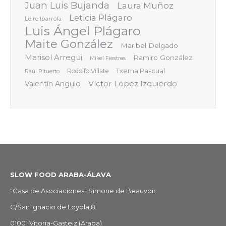
Juan Luis Bujanda
Laura Muñoz
Leticia Plágaro
Leire Ibarrola
Luis Ángel Plágaro
Maite González
Maribel Delgado
Marisol Arregui
Ramiro González
Mikel Fiestras
Rodolfo Villate
Txema Pascual
Raúl Rituerto
Víctor López Izquierdo
Valentín Angulo
SLOW FOOD ARABA-ÁLAVA
"Casa de Asociaciones" Simone de Beauvoir
C/San Ignacio de Loyola,8
01001 Vitoria-Gasteiz (Araba)