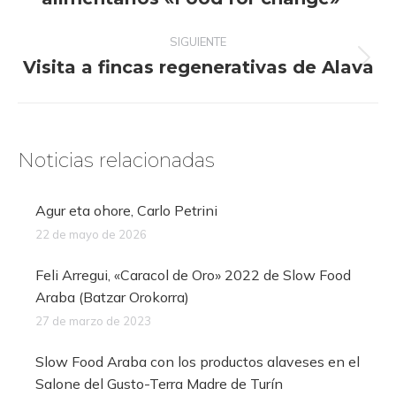
anterior:
SIGUIENTE
Visita a fincas regenerativas de Alava
Publicación
siguiente:
Noticias relacionadas
Agur eta ohore, Carlo Petrini
22 de mayo de 2026
Feli Arregui, «Caracol de Oro» 2022 de Slow Food
Araba (Batzar Orokorra)
27 de marzo de 2023
Slow Food Araba con los productos alaveses en el
Salone del Gusto-Terra Madre de Turín