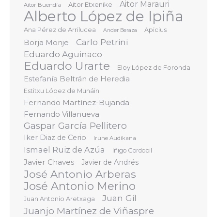
Aitor Marauri
Aitor Etxenike
Aitor Buendía
Alberto López de Ipiña
Ana Pérez de Arrilucea
Apicius
Ander Beraza
Carlo Petrini
Borja Monje
Eduardo Aguinaco
Eduardo Urarte
Eloy López de Foronda
Estefanía Beltrán de Heredia
Estitxu López de Munáin
Fernando Martínez-Bujanda
Fernando Villanueva
Gaspar García Pellitero
Iker Diaz de Cerio
Irune Audikana
Ismael Ruiz de Azúa
Iñigo Gordobil
Javier Chaves
Javier de Andrés
José Antonio Arberas
José Antonio Merino
Juan Gil
Juan Antonio Aretxaga
Juanjo Martínez de Viñaspre