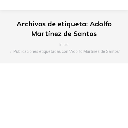
Archivos de etiqueta:
Adolfo
Martínez de Santos
Estás aquí:
Inicio
Publicaciones etiquetadas con "Adolfo Martínez de Santos"
Regeneración del territorio para
una economía rural circular
Araba
,
Noticias Slow Food
Por
Slow Food Araba
3 de marzo de 2017
Deja un comentario
En los países industrializados, que han vivido