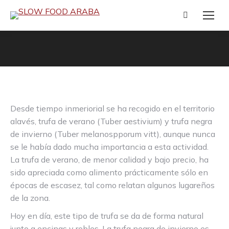
Buscar:
Estás aquí:
Desde tiempo inmeriorial se ha recogido en el territorio
alavés, trufa de verano (Tuber aestivium) y trufa negra
de invierno (Tuber melanospporum vitt), aunque nunca
se le había dado mucha importancia a esta actividad.
La trufa de verano, de menor calidad y bajo precio, ha
sido apreciada como alimento prácticamente sólo en
épocas de escasez, tal como relatan algunos lugareños
de la zona.
Hoy en día, este tipo de trufa se da de forma natural
junto a encinas y robles. La trufa negra de invierno es,