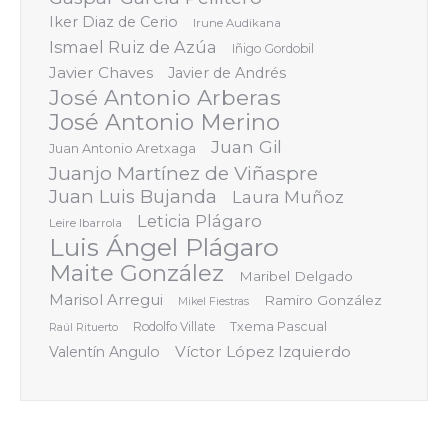
Iker Diaz de Cerio
Irune Audikana
Ismael Ruiz de Azúa
Iñigo Gordobil
Javier Chaves
Javier de Andrés
José Antonio Arberas
José Antonio Merino
Juan Gil
Juan Antonio Aretxaga
Juanjo Martínez de Viñaspre
Juan Luis Bujanda
Laura Muñoz
Leticia Plágaro
Leire Ibarrola
Luis Ángel Plágaro
Maite González
Maribel Delgado
Marisol Arregui
Ramiro González
Mikel Fiestras
Rodolfo Villate
Txema Pascual
Raúl Rituerto
Víctor López Izquierdo
Valentín Angulo