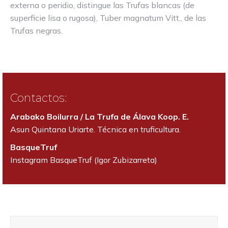
externa o peridio, distingue las Trufas blancas (de
superficie lisa o rugosa), Tuber magnatum Vitt., de las
Trufas negras.
Contactos:
Arabako Boilurra / La Trufa de Álava Koop. E.
Asun Quintana Uriarte. Técnica en truficultura.
BasqueTruf
Instagram BasqueTruf (Igor Zubizarreta)