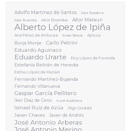
Adolfo Martínez de Santos
Aitor Basterra
Aitor Marauri
Aitor Etxenike
Aitor Buendía
Alberto López de Ipiña
Ana Pérez de Arrilucea
Apicius
Ander Beraza
Carlo Petrini
Borja Monje
Eduardo Aguinaco
Eduardo Urarte
Eloy López de Foronda
Estefanía Beltrán de Heredia
Estitxu López de Munáin
Fernando Martínez-Bujanda
Fernando Villanueva
Gaspar García Pellitero
Iker Diaz de Cerio
Irune Audikana
Ismael Ruiz de Azúa
Iñigo Gordobil
Javier Chaves
Javier de Andrés
José Antonio Arberas
José Antonio Merino