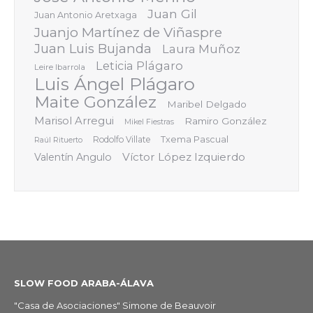
Juan Gil
Juan Antonio Aretxaga
Juanjo Martínez de Viñaspre
Juan Luis Bujanda
Laura Muñoz
Leticia Plágaro
Leire Ibarrola
Luis Ángel Plágaro
Maite González
Maribel Delgado
Marisol Arregui
Ramiro González
Mikel Fiestras
Rodolfo Villate
Txema Pascual
Raúl Rituerto
Víctor López Izquierdo
Valentín Angulo
SLOW FOOD ARABA-ÁLAVA
"Casa de Asociaciones" Simone de Beauvoir