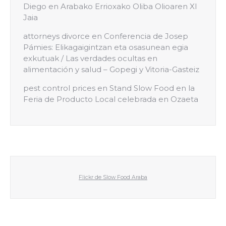
Diego
en
Arabako Errioxako Oliba Olioaren XI
Jaia
attorneys divorce
en
Conferencia de Josep
Pámies: Elikagaigintzan eta osasunean egia
exkutuak / Las verdades ocultas en
alimentación y salud – Gopegi y Vitoria-Gasteiz
pest control prices
en
Stand Slow Food en la
Feria de Producto Local celebrada en Ozaeta
Flickr de Slow Food Araba