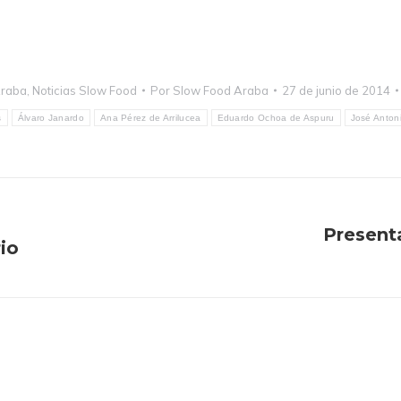
raba
,
Noticias Slow Food
Por
Slow Food Araba
27 de junio de 2014
s
Álvaro Janardo
Ana Pérez de Arrilucea
Eduardo Ochoa de Aspuru
José Anton
Present
io
Publicación
siguiente: