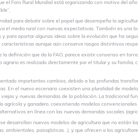
ue el Foro Rural Mundial está organizando con motivo del año i
ble”,
unidad para debatir sobre el papel que desempeña la agricult
a el medio rural con nuevas expectativas. También es una bu
s y para aportar algunas ideas sobre la evolución que ha segui
s características aunque aún conserve rasgos distintivos respe
 la definición que da la FAO, parece existir consenso en torn
 agrario es realizado directamente por el titular y su familia
imentado importantes cambios, debido a las profundas transfo
s. En el nuevo escenario coexisten una pluralidad de modelos 
 viejas y nuevas demandas de la población. La tradicional fun
 agrícola y ganadero, coexistiendo modelos convencionales d
ternativos en línea con las nuevas demandas sociales (agricu
se desarrollan nuevos modelos de agricultura que no están ba
as, ambientales, paisajísticas…), y que ofrecen a los agricult