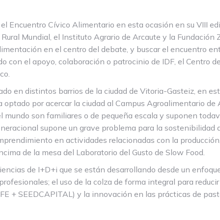
l Encuentro Cívico Alimentario en esta ocasión en su VIII ed
Rural Mundial, el Instituto Agrario de Arcaute y la Fundación 
limentación en el centro del debate, y buscar el encuentro en
 con el apoyo, colaboración o patrocinio de IDF, el Centro d
co.
do en distintos barrios de la ciudad de Vitoria-Gasteiz, en es
 ha optado por acercar la ciudad al Campus Agroalimentario de
mundo son familiares o de pequeña escala y suponen todavía 
eneracional supone un grave problema para la sostenibilidad de
mprendimiento en actividades relacionadas con la producción,
encima de la mesa del Laboratorio del Gusto de Slow Food.
iencias de I+D+i que se están desarrollando desde un enfoque 
profesionales; el uso de la colza de forma integral para reduc
IFE + SEEDCAPITAL) y la innovación en las prácticas de pastor