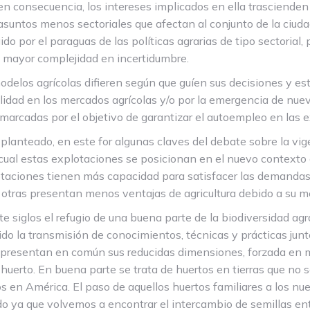
 en consecuencia, los intereses implicados en ella trascienden 
untos menos sectoriales que afectan al conjunto de la ciudadan
do por el paraguas de las políticas agrarias de tipo sectorial,
de mayor complejidad en incertidumbre.
modelos agrícolas difieren según que guíen sus decisiones y e
idad en los mercados agrícolas y/o por la emergencia de nuev
(marcadas por el objetivo de garantizar el autoempleo en las 
planteado, en este for algunas claves del debate sobre la vig
 cual estas explotaciones se posicionan en el nuevo contexto 
taciones tienen más capacidad para satisfacer las demandas 
n otras presentan menos ventajas de agricultura debido a su m
te siglos el refugio de una buena parte de la biodiversidad agr
o la transmisión de conocimientos, técnicas y prácticas junto
 presentan en común sus reducidas dimensiones, forzada en mu
 huerto. En buena parte se trata de huertos en tierras que no s
os en América. El paso de aquellos huertos familiares a los n
o ya que volvemos a encontrar el intercambio de semillas entr