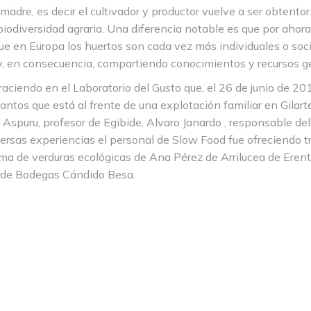
madre, es decir el cultivador y productor vuelve a ser obtentor
 biodiversidad agraria. Una diferencia notable es que por ahor
e en Europa los huertos son cada vez más individuales o socia
o y, en consecuencia, compartiendo conocimientos y recursos 
iendo en el Laboratorio del Gusto que, el 26 de junio de 2014
tos que está al frente de una explotación familiar en Gilart
Aspuru, profesor de Egibide, Alvaro Janardo , responsable de
ersas experiencias el personal de Slow Food fue ofreciendo tr
ema de verduras ecológicas de Ana Pérez de Arrilucea de Erent
o de Bodegas Cándido Besa.