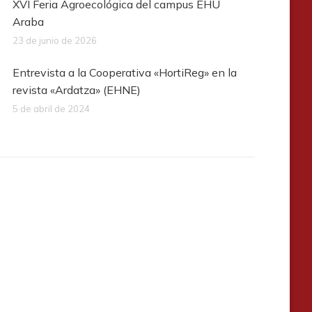
XVI Feria Agroecológica del campus EHU
Araba
23 de junio de 2026
Entrevista a la Cooperativa «HortiReg» en la
revista «Ardatza» (EHNE)
5 de abril de 2024