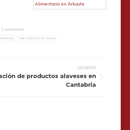
1 comentario
io Arberas
Julen Martínez de Santos
SIGUIENTE
ación de productos alaveses en
Cantabria