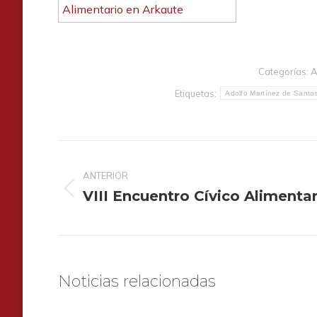
Categorías:
A
Etiquetas:
Adolfo Martínez de Santo
Navegación
entre
ANTERIOR
publicaciones
VIII Encuentro Cívico Alimentar
Publicación
anterior:
Noticias relacionadas