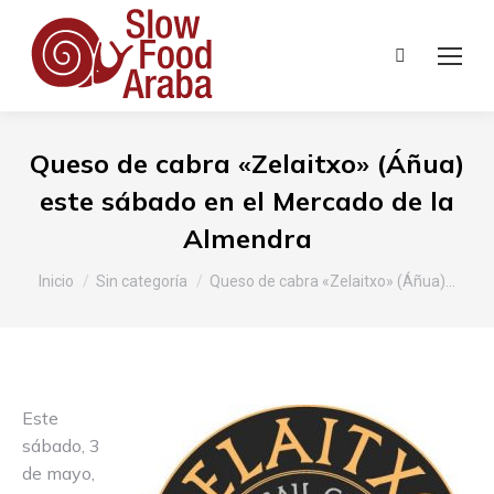
Buscar:
Queso de cabra «Zelaitxo» (Áñua)
este sábado en el Mercado de la
Almendra
Estás aquí:
Inicio
Sin categoría
Queso de cabra «Zelaitxo» (Áñua)…
Este
sábado, 3
de mayo,