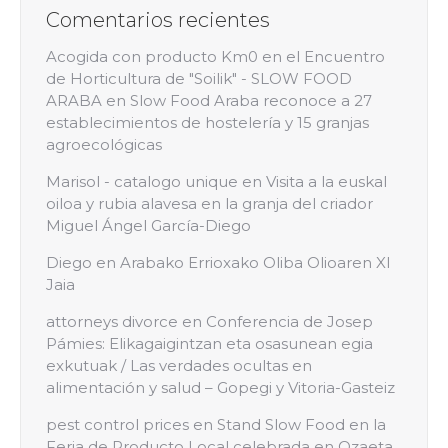
Comentarios recientes
Acogida con producto Km0 en el Encuentro
de Horticultura de "Soilik" - SLOW FOOD
ARABA
en
Slow Food Araba reconoce a 27
establecimientos de hostelería y 15 granjas
agroecológicas
Marisol - catalogo unique
en
Visita a la euskal
oiloa y rubia alavesa en la granja del criador
Miguel Ángel García-Diego
Diego
en
Arabako Errioxako Oliba Olioaren XI
Jaia
attorneys divorce
en
Conferencia de Josep
Pámies: Elikagaigintzan eta osasunean egia
exkutuak / Las verdades ocultas en
alimentación y salud – Gopegi y Vitoria-Gasteiz
pest control prices
en
Stand Slow Food en la
Feria de Producto Local celebrada en Ozaeta