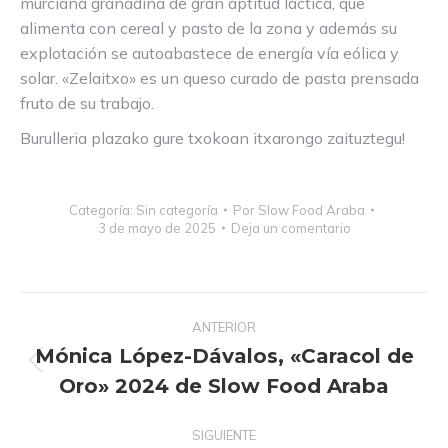
murciana granadina de gran aptitud láctica, que
alimenta con cereal y pasto de la zona y además su
explotación se autoabastece de energía vía eólica y
solar. «Zelaitxo» es un queso curado de pasta prensada
fruto de su trabajo.
Burulleria plazako gure txokoan itxarongo zaituztegu!
Categoría:
Sin categoría
Por
Slow Food Araba
3 de mayo de 2025
Deja un comentario
Navegación
ANTERIOR
entre
Mónica López-Dávalos, «Caracol de
publicaciones
Publicación
Oro» 2024 de Slow Food Araba
anterior:
SIGUIENTE