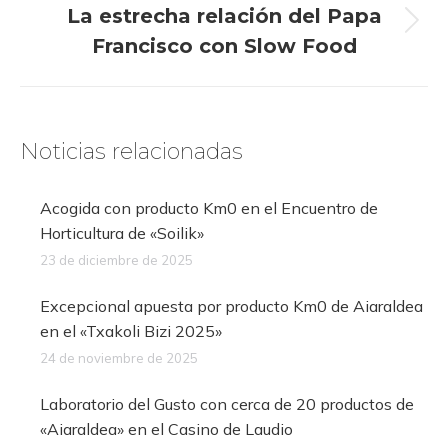
La estrecha relación del Papa
Publicación
Francisco con Slow Food
siguiente:
Noticias relacionadas
Acogida con producto Km0 en el Encuentro de
Horticultura de «Soilik»
23 de diciembre de 2025
Excepcional apuesta por producto Km0 de Aiaraldea
en el «Txakoli Bizi 2025»
24 de noviembre de 2025
Laboratorio del Gusto con cerca de 20 productos de
«Aiaraldea» en el Casino de Laudio