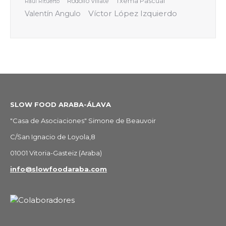
Rodolfo Villate
Txema Pascual
Raúl Rituerto
Víctor López Izquierdo
Valentín Angulo
SLOW FOOD ARABA-ÁLAVA
"Casa de Asociaciones" Simone de Beauvoir
C/San Ignacio de Loyola,8
01001 Vitoria-Gasteiz (Araba)
info@slowfoodaraba.com