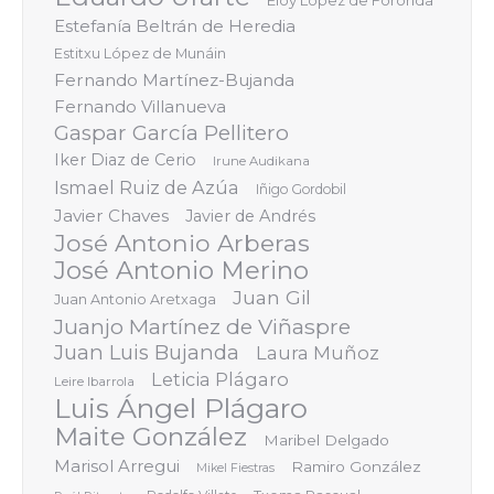
Eloy López de Foronda
Estefanía Beltrán de Heredia
Estitxu López de Munáin
Fernando Martínez-Bujanda
Fernando Villanueva
Gaspar García Pellitero
Iker Diaz de Cerio
Irune Audikana
Ismael Ruiz de Azúa
Iñigo Gordobil
Javier Chaves
Javier de Andrés
José Antonio Arberas
José Antonio Merino
Juan Gil
Juan Antonio Aretxaga
Juanjo Martínez de Viñaspre
Juan Luis Bujanda
Laura Muñoz
Leticia Plágaro
Leire Ibarrola
Luis Ángel Plágaro
Maite González
Maribel Delgado
Marisol Arregui
Ramiro González
Mikel Fiestras