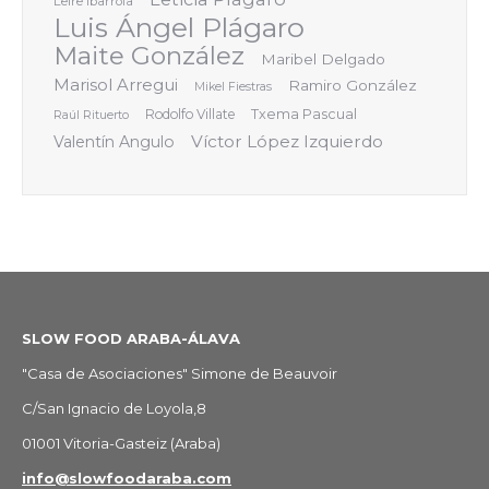
Leire Ibarrola
Luis Ángel Plágaro
Maite González
Maribel Delgado
Marisol Arregui
Ramiro González
Mikel Fiestras
Rodolfo Villate
Txema Pascual
Raúl Rituerto
Víctor López Izquierdo
Valentín Angulo
SLOW FOOD ARABA-ÁLAVA
"Casa de Asociaciones" Simone de Beauvoir
C/San Ignacio de Loyola,8
01001 Vitoria-Gasteiz (Araba)
info@slowfoodaraba.com