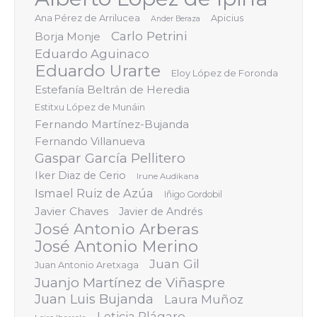
Ana Pérez de Arrilucea
Apicius
Ander Beraza
Carlo Petrini
Borja Monje
Eduardo Aguinaco
Eduardo Urarte
Eloy López de Foronda
Estefanía Beltrán de Heredia
Estitxu López de Munáin
Fernando Martínez-Bujanda
Fernando Villanueva
Gaspar García Pellitero
Iker Diaz de Cerio
Irune Audikana
Ismael Ruiz de Azúa
Iñigo Gordobil
Javier Chaves
Javier de Andrés
José Antonio Arberas
José Antonio Merino
Juan Gil
Juan Antonio Aretxaga
Juanjo Martínez de Viñaspre
Juan Luis Bujanda
Laura Muñoz
Leticia Plágaro