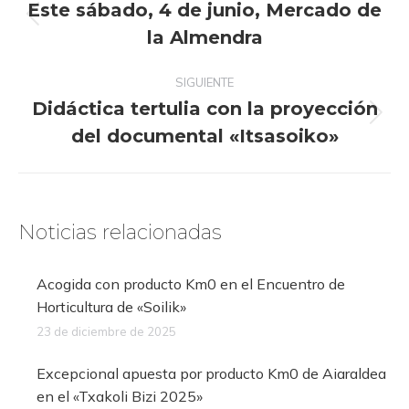
Este sábado, 4 de junio, Mercado de
publicaciones
Publicación
la Almendra
anterior:
SIGUIENTE
Didáctica tertulia con la proyección
Publicación
del documental «Itsasoiko»
siguiente:
Noticias relacionadas
Acogida con producto Km0 en el Encuentro de
Horticultura de «Soilik»
23 de diciembre de 2025
Excepcional apuesta por producto Km0 de Aiaraldea
en el «Txakoli Bizi 2025»