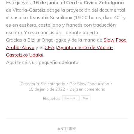
Este jueves,
16 de junio, el Centro Cívico Zabalgana
de Vitoria-Gasteiz acoge la proyección del documental
«Itsasoiko: Itsasotik Sasoikoa» (19:00 horas, dura 40´ y
es en euskera, castellano y francés con traducción
escrita). Y a su conclusión… debate abierto.
Gracias a Bizilur Ongd-ggke y de la mano de
Slow Food
Araba-Álava
y el
CEA
(
Ayuntamiento de Vitoria-
Gasteizko Udala
).
Aquí tenéis un pequeño adelanto…
Categoría:
Sin categoría
Por
Slow Food Araba
15 de junio de 2022
Deja un comentario
Etiquetas:
Itsasoiko
Mar
Navegación
ANTERIOR
entre