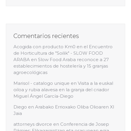
Comentarios recientes
Acogida con producto Km0 en el Encuentro
de Horticultura de "Soilik" - SLOW FOOD
ARABA
en
Slow Food Araba reconoce a 27
establecimientos de hostelería y 15 granjas
agroecológicas
Marisol - catalogo unique
en
Visita a la euskal
oiloa y rubia alavesa en la granja del criador
Miguel Ángel García-Diego
Diego
en
Arabako Errioxako Oliba Olioaren XI
Jaia
attorneys divorce
en
Conferencia de Josep
Pámies: Elikagaigintzan eta osasunean egia