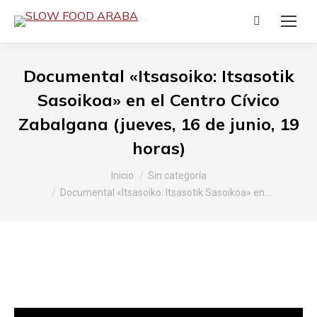
Buscar:
Documental «Itsasoiko: Itsasotik
Sasoikoa» en el Centro Cívico
Zabalgana (jueves, 16 de junio, 19
horas)
Estás aquí:
Inicio
Sin categoría
Documental «Itsasoiko: Itsasotik Sasoikoa» en…