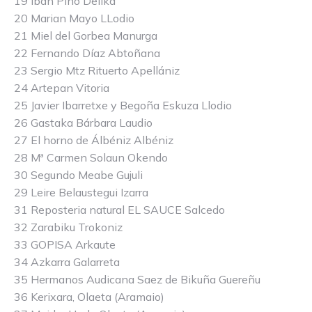
19 Iban Pino Delika
20 Marian Mayo LLodio
21 Miel del Gorbea Manurga
22 Fernando Díaz Abtoñana
23 Sergio Mtz Rituerto Apellániz
24 Artepan Vitoria
25 Javier Ibarretxe y Begoña Eskuza Llodio
26 Gastaka Bárbara Laudio
27 El horno de Álbéniz Albéniz
28 Mª Carmen Solaun Okendo
30 Segundo Meabe Gujuli
29 Leire Belaustegui Izarra
31 Reposteria natural EL SAUCE Salcedo
32 Zarabiku Trokoniz
33 GOPISA Arkaute
34 Azkarra Galarreta
35 Hermanos Audicana Saez de Bikuña Guereñu
36 Kerixara, Olaeta (Aramaio)