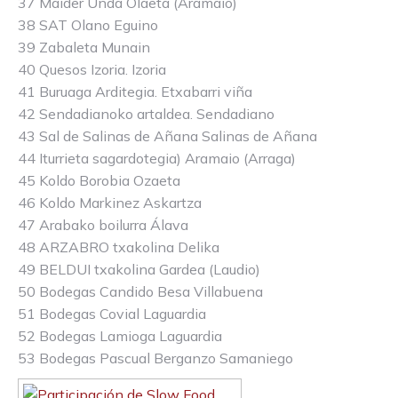
37 Maider Unda Olaeta (Aramaio)
38 SAT Olano Eguino
39 Zabaleta Munain
40 Quesos Izoria. Izoria
41 Buruaga Arditegia. Etxabarri viña
42 Sendadianoko artaldea. Sendadiano
43 Sal de Salinas de Añana Salinas de Añana
44 Iturrieta sagardotegia) Aramaio (Arraga)
45 Koldo Borobia Ozaeta
46 Koldo Markinez Askartza
47 Arabako boilurra Álava
48 ARZABRO txakolina Delika
49 BELDUI txakolina Gardea (Laudio)
50 Bodegas Candido Besa Villabuena
51 Bodegas Covial Laguardia
52 Bodegas Lamioga Laguardia
53 Bodegas Pascual Berganzo Samaniego