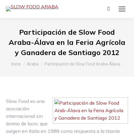
Buscar:
Participación de Slow Food
Araba-Álava en la Feria Agrícola
y Ganadera de Santiago 2012
Estás aquí:
Inicio
Araba
Participación de Slow Food Araba-Álava…
Slow Food es una
asociación
internacional sin
ánimo de lucro, que
surgen en Italia en 1986 como respuesta a la tiranía