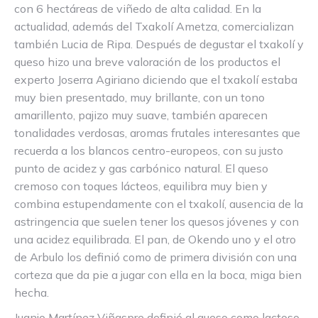
con 6 hectáreas de viñedo de alta calidad. En la
actualidad, además del Txakolí Ametza, comercializan
también Lucia de Ripa. Después de degustar el txakolí y
queso hizo una breve valoración de los productos el
experto Joserra Agiriano diciendo que el txakolí estaba
muy bien presentado, muy brillante, con un tono
amarillento, pajizo muy suave, también aparecen
tonalidades verdosas, aromas frutales interesantes que
recuerda a los blancos centro-europeos, con su justo
punto de acidez y gas carbónico natural. El queso
cremoso con toques lácteos, equilibra muy bien y
combina estupendamente con el txakolí, ausencia de la
astringencia que suelen tener los quesos jóvenes y con
una acidez equilibrada. El pan, de Okendo uno y el otro
de Arbulo los definió como de primera división con una
corteza que da pie a jugar con ella en la boca, miga bien
hecha.
Juanjo Martínez Viñaspre definió al queso como lactoso,