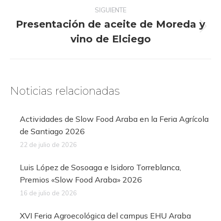
SIGUIENTE
Presentación de aceite de Moreda y
Publicación
vino de Elciego
siguiente:
Noticias relacionadas
Actividades de Slow Food Araba en la Feria Agrícola
de Santiago 2026
22 de julio de 2026
Luis López de Sosoaga e Isidoro Torreblanca,
Premios «Slow Food Araba» 2026
16 de julio de 2026
XVI Feria Agroecológica del campus EHU Araba