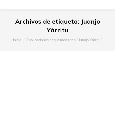
Archivos de etiqueta:
Juanjo
Yárritu
Estás aquí:
Inicio
Publicaciones etiquetadas con "Juanjo Yárritu"
Txakolin Eguna 2011
Araba
,
Noticias Slow Food
Por
Slow Food Araba
7 de junio de 2011
Deja un comentario
Los bodegueros de Arabako Txakolina
compartieron en Amurrio con miles de visitantes
la Fiesta de este preciado caldo alavés. La