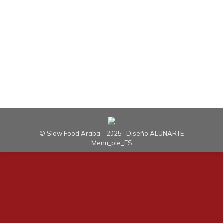
mañana comenzó en el Salón de plenos del
Ayuntamiento donde Pablo Isasi se despidió al
tiempo que alababa y agasajaba a los creadores
de la Denominación de Origen. En esta ocasión
se homenajeó a Santiago…
© Slow Food Araba - 2025 · Diseño
ALUNARTE
Menu_pie_ES