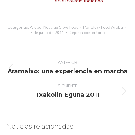
Categorías:
Araba
,
Noticias Slow Food
Por
Slow Food Araba
7 de junio de 2011
Deja un comentario
Navegación
ANTERIOR
entre
Aramaixo: una experiencia en marcha
Publicación
publicaciones
anterior:
SIGUIENTE
Txakolin Eguna 2011
Publicación
siguiente:
Noticias relacionadas