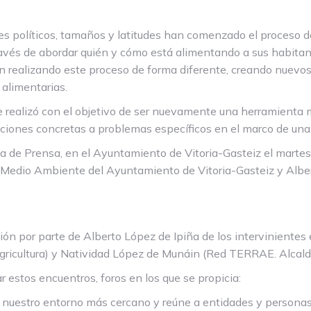
res políticos, tamaños y latitudes han comenzado el proceso 
avés de abordar quién y cómo está alimentando a sus habitan
n realizando este proceso de forma diferente, creando nuevo
 alimentarias.
se realizó con el objetivo de ser nuevamente una herramienta
iones concretas a problemas específicos en el marco de una
 de Prensa, en el Ayuntamiento de Vitoria-Gasteiz el marte
 de Medio Ambiente del Ayuntamiento de Vitoria-Gasteiz y Alb
ción por parte de Alberto López de Ipiña de los interviniente
Agricultura) y Natividad López de Munáin (Red TERRAE. Alcald
r estos encuentros, foros en los que se propicia:
 nuestro entorno más cercano y reúne a entidades y personas q