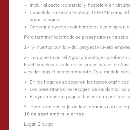
Incluir al sector comercial y hostelero en circui
Consolidar la marca Ecokm0 TERRAE como refer
agroecológico.
Generar proyectos colaborativos que mejoren ef
Para terminar la jornada se presentaron una serie 
1.- “A huertas con la vida”, proyecto vivero empr
2.- La apuesta por el Agrocompostaje Larrabetzu. 
Es el modelo utilizado en las zonas rurales de Aus
y cuidar más el medio ambiente. Este modelo cons
En los hogares se separan los restos orgánico
Los baserritarras los recogen de los domicilios
El ayuntamiento paga al baserritarra por la rec
3.- Para terminas la Jornada acabamos con La ex
16 de septiembre, viernes
Lugar: Elburgo