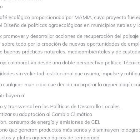
io
café ecológico proporcionado por MAMIA, cuyo proyecto fue e
 Diseño de políticas agroecológicas en municipios rurales y l
omover y desarrollar acciones de recuperación del paisaje rur
y sobre todo por la creación de nuevas oportunidades de empleo 
e buenas prácticas naturales, medioambientales y de custodia d
jo colaborativo desde una doble perspectiva político-técnica
dades sin voluntad institucional que asuma, impulse y ratifiq
a cualquier municipio que decida incorporar la agroecología como
tribuyen a:
 y transversal en las Políticas de Desarrollo Locales.
antizar su adaptación al Cambio Climático
tión, consumo de energía y emisiones de GEI.
rbono que generan productos más sanos y disminuyen la degrada
ductos y platos agroecológicos de temporada.