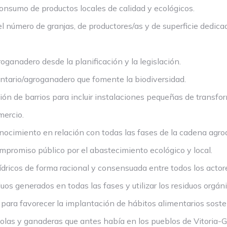
sumo de productos locales de calidad y ecológicos.
ro de granjas, de productores/as y de superficie dedicada
anadero desde la planificación y la legislación.
tario/agroganadero que fomente la biodiversidad.
n de barrios para incluir instalaciones pequeñas de transfor
ercio.
imiento en relación con todas las fases de la cadena agroa
omiso público por el abastecimiento ecológico y local.
ricos de forma racional y consensuada entre todos los actore
s generados en todas las fases y utilizar los residuos orgá
a favorecer la implantación de hábitos alimentarios soste
as y ganaderas que antes había en los pueblos de Vitoria-Gast