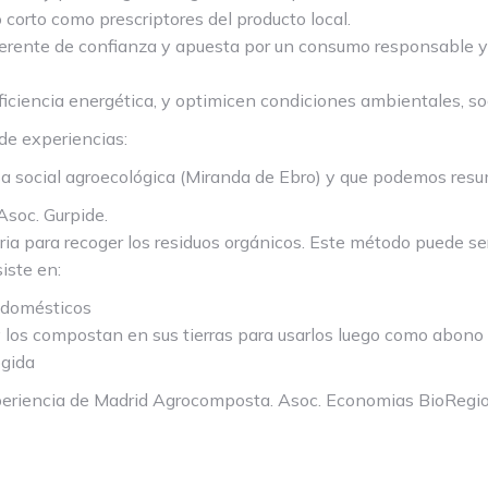
to corto como prescriptores del producto local.
ente de confianza y apuesta por un consumo responsable y 
iciencia energética, y optimicen condiciones ambientales, so
de experiencias:
esa social agroecológica (Miranda de Ebro) y que podemos resu
Asoc. Gurpide.
tria para recoger los residuos orgánicos. Este método puede se
iste en:
s domésticos
 y los compostan en sus tierras para usarlos luego como abono
ogida
periencia de Madrid Agrocomposta. Asoc. Economias BioRegio