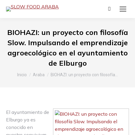
Buscar:
BIOHAZI: un proyecto con filosofía
Slow. Impulsando el emprendizaje
agroecológico en el ayuntamiento
de Elburgo
Estás aquí:
Inicio
Araba
BIOHAZI: un proyecto con filosofía…
El ayuntamiento de
Elburgo ya es
conocido en
nuestro convivium