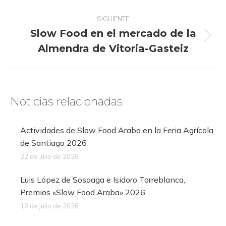
SIGUIENTE
Slow Food en el mercado de la
Publicación
Almendra de Vitoria-Gasteiz
siguiente:
Noticias relacionadas
Actividades de Slow Food Araba en la Feria Agrícola
de Santiago 2026
22 de julio de 2026
Luis López de Sosoaga e Isidoro Torreblanca,
Premios «Slow Food Araba» 2026
16 de julio de 2026