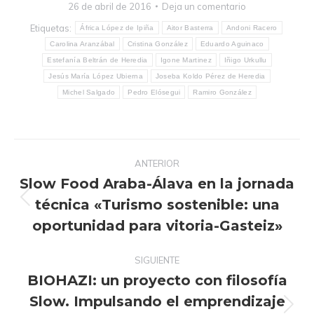
26 de abril de 2016
Deja un comentario
Etiquetas:
África López de Ipiña
Aitor Basterra
Andoni Racero
Carolina Aranzábal
Cristina González
Eduardo Aguinaco
Estefanía Beltrán de Heredia
Igone Martinez
Iñigo Urkullu
Jesús María López Ubierna
Joseba Koldo Pérez de Heredia
Michel Salgado
Pedro Elósegui
Ramiro González
Navegación
ANTERIOR
entre
Slow Food Araba-Álava en la jornada
publicaciones
técnica «Turismo sostenible: una
Publicación
anterior:
oportunidad para vitoria-Gasteiz»
SIGUIENTE
BIOHAZI: un proyecto con filosofía
Slow. Impulsando el emprendizaje
Publicación