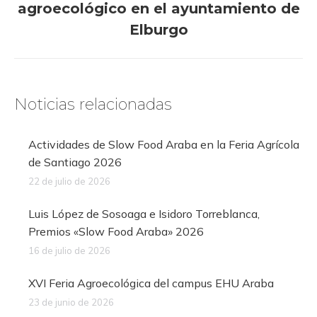
agroecológico en el ayuntamiento de
siguiente:
Elburgo
Noticias relacionadas
Actividades de Slow Food Araba en la Feria Agrícola
de Santiago 2026
22 de julio de 2026
Luis López de Sosoaga e Isidoro Torreblanca,
Premios «Slow Food Araba» 2026
16 de julio de 2026
XVI Feria Agroecológica del campus EHU Araba
23 de junio de 2026