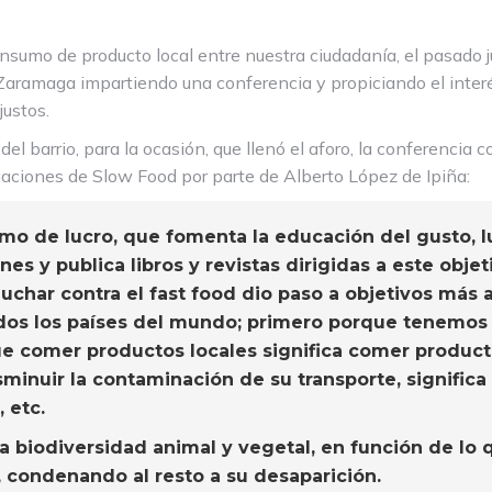
nsumo de producto local entre nuestra ciudadanía, el pasado 
 Zaramaga impartiendo una conferencia y propiciando el interé
justos.
del barrio, para la ocasión, que llenó el aforo, la conferencia
ctuaciones de Slow Food por parte de Alberto López de Ipiña:
mo de lucro, que fomenta la educación del gusto, l
s y publica libros y revistas dirigidas a este objet
y luchar contra el fast food dio paso a objetivos má
odos los países del mundo; primero porque tenemos 
que comer productos locales significa comer produ
sminuir la contaminación de su transporte, signific
 etc.
la biodiversidad animal y vegetal, en función de l
 condenando al resto a su desaparición.