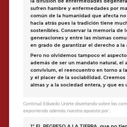
la difusión de enfermedades degenera
sufren hambre y enfermedades por malnu
común de la humanidad que afecta no s
hacia atrás pues la tradición tiene m
sostenibles. Conservar la memoria de l
generaciones y entre las mismas comun
en grado de garantizar el derecho a la
Pero no olvidemos tampoco el aspecto h
además de ser un mandato natural, el 
convivium, el reencuentro en torno a la
y el placer de la sociabilidad. Creemos
almas y a la sociedad entera, y que es
Continuó Eduardo Urarte disertando sobre las com
exponiendo además nuestra apuesta por :
1º EL REGRESO A LA TIERRA,
que no tien