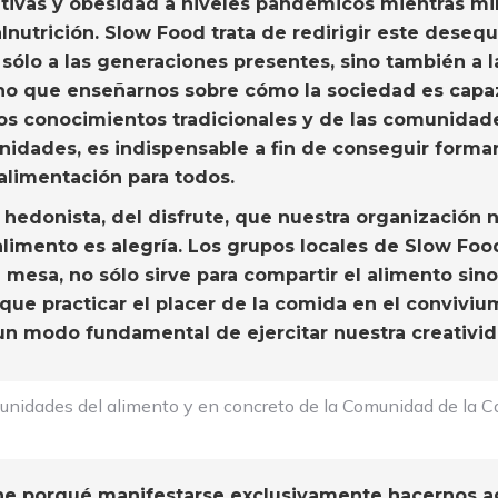
tivas y obesidad a niveles pandémicos mientras mi
trición. Slow Food trata de redirigir este desequi
ólo a las generaciones presentes, sino también a l
ucho que enseñarnos sobre cómo la sociedad es capa
os conocimientos tradicionales y de las comunidades
idades, es indispensable a fin de conseguir form
 alimentación para todos.
edonista, del disfrute, que nuestra organización n
alimento es alegría. Los grupos locales de Slow F
 mesa, no sólo sirve para compartir el alimento sino 
 que practicar el placer de la comida en el conviviu
 un modo fundamental de ejercitar nuestra creativid
unidades del alimento y en concreto de la Comunidad de la C
e porqué manifestarse exclusivamente hacernos agr