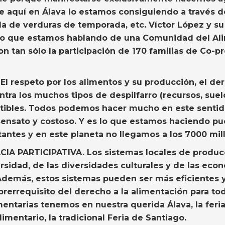
ue aquí en Álava lo estamos consiguiendo a través
a, la de verduras de temporada, etc. Víctor López y 
 lo que estamos hablando de una Comunidad del Al
on tan sólo la participación de 170 familias de Co-
. El respeto por los alimentos y su producción, el d
tra los muchos tipos de despilfarro (recursos, suelo
tibles. Todos podemos hacer mucho en este sentido:
insensato y costoso. Y es lo que estamos haciendo 
tantes y en este planeta no llegamos a los 7000 mil
CIA PARTICIPATIVA
. Los sistemas locales de produ
ersidad, de las diversidades culturales y de las eco
 Además, estos sistemas pueden ser más eficientes 
 prerrequisito del derecho a la alimentación para t
entarias tenemos en nuestra querida Álava, la feria
imentario, la tradicional Feria de Santiago.