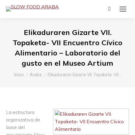
Buscar:
Elikaduraren Gizarte VII.
Topaketa- VII Encuentro Cívico
Alimentario – Laboratorio del
gusto en el Museo Artium
Estás aquí:
Inicio
Araba
Elikaduraren Gizarte VII. Topaketa- VII…
La estructura
organizativa de
base del
movimiento Slow