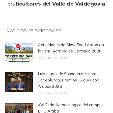
truficultores del Valle de Valdegovía
siguiente:
Noticias relacionadas
Actividades de Slow Food Araba en
la Feria Agrícola de Santiago 2026
22 de julio de 2026
Luis López de Sosoaga e Isidoro
Torreblanca, Premios «Slow Food
Araba» 2026
16 de julio de 2026
XVI Feria Agroecológica del campus
EHU Araba