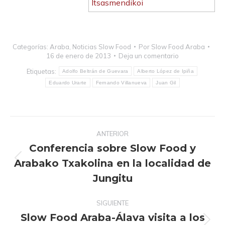
Categorías:
Araba
,
Noticias Slow Food
Por
Slow Food Araba
16 de enero de 2013
Deja un comentario
Etiquetas:
Adolfo Beltrán de Guevara
Alberto López de Ipiña
Eduardo Urarte
Fernando Villanueva
Juan Gil
Navegación
ANTERIOR
entre
Conferencia sobre Slow Food y
publicaciones
Arabako Txakolina en la localidad de
Publicación
anterior:
Jungitu
SIGUIENTE
Slow Food Araba-Álava visita a los
Publicación