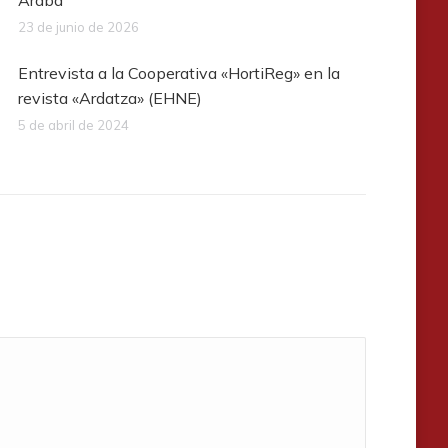
Araba
23 de junio de 2026
Entrevista a la Cooperativa «HortiReg» en la
revista «Ardatza» (EHNE)
5 de abril de 2024