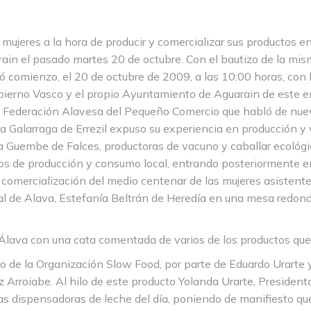
 mujeres a la hora de producir y comercializar sus productos e
rain el pasado martes 20 de octubre. Con el bautizo de la mi
 comienzo, el 20 de octubre de 2009, a las 10:00 horas, con 
ierno Vasco y el propio Ayuntamiento de Aguarain de este e
a Federación Alavesa del Pequeño Comercio que habló de nue
a Galarraga de Errezil expuso su experiencia en producción y 
nca Guembe de Falces, productoras de vacuno y caballar ecológ
pos de producción y consumo local, entrando posteriormente en
comercialización del medio centenar de las mujeres asistentes.
al de Alava, Estefanía Beltrán de Heredía en una mesa redond
-Álava con una cata comentada de varios de los productos que
jo de la Organización Slow Food, por parte de Eduardo Urarte 
 Arroiabe. Al hilo de este producto Yolanda Urarte, President
las dispensadoras de leche del día, poniendo de manifiesto q