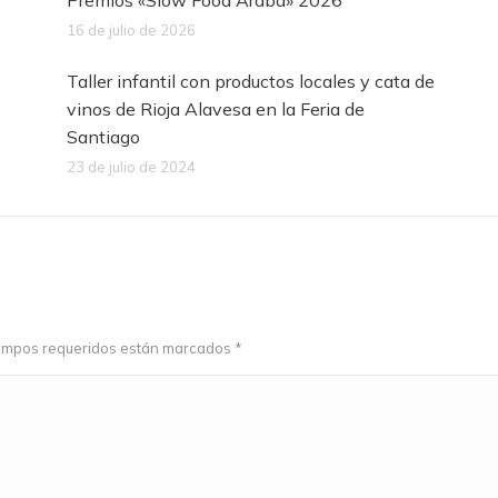
Premios «Slow Food Araba» 2026
16 de julio de 2026
Taller infantil con productos locales y cata de
vinos de Rioja Alavesa en la Feria de
Santiago
23 de julio de 2024
 campos requeridos están marcados
*