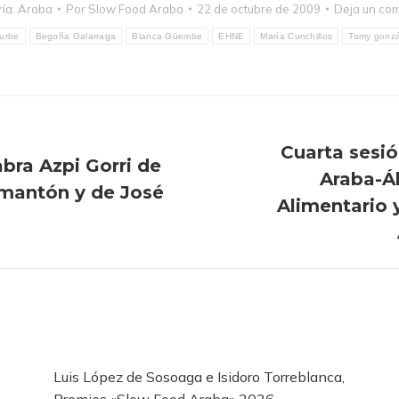
ía:
Araba
Por
Slow Food Araba
22 de octubre de 2009
Deja un co
turbe
Begoña Galarraga
Blanca Güembe
EHNE
María Cunchillos
Tomy gonzá
Cuarta sesió
abra Azpi Gorri de
Araba-Á
lmantón y de José
Publicación
Alimentario 
siguiente:
Luis López de Sosoaga e Isidoro Torreblanca,