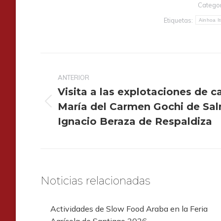
Categor
Etiquetas:
Ainhoa I
Navegación
entre
ANTERIOR
publicaciones
Visita a las explotaciones de c
María del Carmen Gochi de Sa
Publicación
anterior:
Ignacio Beraza de Respaldiza
Noticias relacionadas
Actividades de Slow Food Araba en la Feria