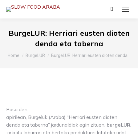
Search:
BurgeLUR: Herriari eusten dioten
denda eta taberna
You are here:
Home
BurgeLUR
BurgeLUR: Herriari eusten dioten denda…
Pasa den
apirilean, Burgeluk (Araba) “Herriari eusten dioten
denda eta taberna” jardunaldiak egin zituen,
burgeLUR
,
zirkuitu laburrari eta bertako produktuari lotutako udal