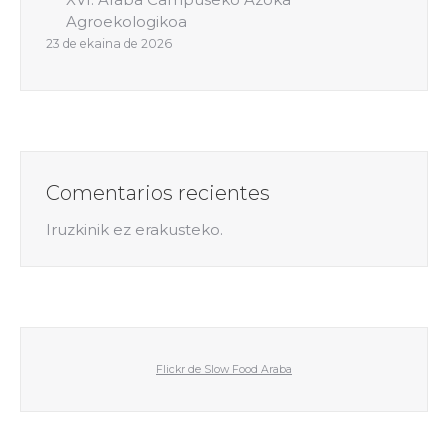
Agroekologikoa
23 de ekaina de 2026
Comentarios recientes
Iruzkinik ez erakusteko.
Flickr de Slow Food Araba