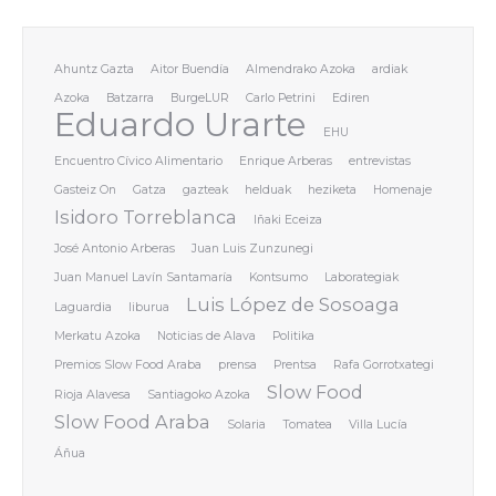
Ahuntz Gazta
Aitor Buendía
Almendrako Azoka
ardiak
Azoka
Batzarra
BurgeLUR
Carlo Petrini
Ediren
Eduardo Urarte
EHU
Encuentro Cívico Alimentario
Enrique Arberas
entrevistas
Gasteiz On
Gatza
gazteak
helduak
heziketa
Homenaje
Isidoro Torreblanca
Iñaki Eceiza
José Antonio Arberas
Juan Luis Zunzunegi
Juan Manuel Lavín Santamaría
Kontsumo
Laborategiak
Luis López de Sosoaga
Laguardia
liburua
Merkatu Azoka
Noticias de Alava
Politika
Premios Slow Food Araba
prensa
Prentsa
Rafa Gorrotxategi
Slow Food
Rioja Alavesa
Santiagoko Azoka
Slow Food Araba
Solaria
Tomatea
Villa Lucía
Áñua