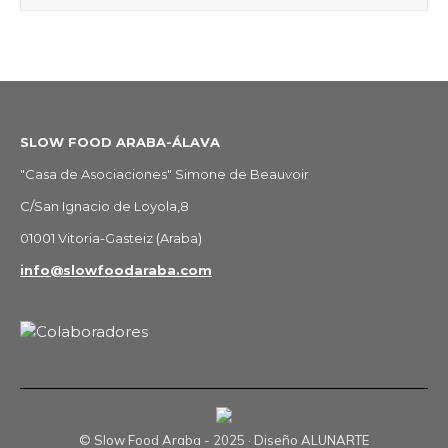
SLOW FOOD ARABA-ÁLAVA
"Casa de Asociaciones" Simone de Beauvoir
C/San Ignacio de Loyola,8
01001 Vitoria-Gasteiz (Araba)
info@slowfoodaraba.com
© Slow Food Araba - 2025 · Diseño
ALUNARTE