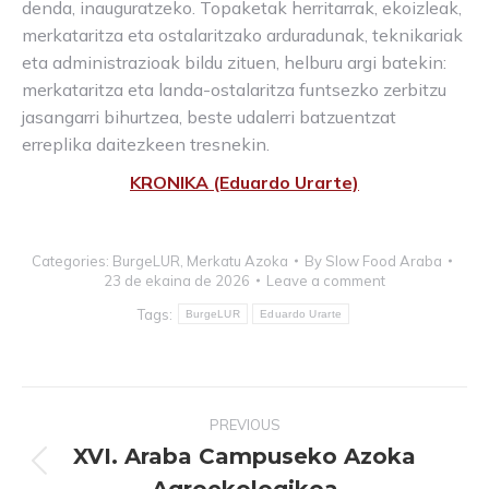
denda, inauguratzeko. Topaketak herritarrak, ekoizleak,
merkataritza eta ostalaritzako arduradunak, teknikariak
eta administrazioak bildu zituen, helburu argi batekin:
merkataritza eta landa-ostalaritza funtsezko zerbitzu
jasangarri bihurtzea, beste udalerri batzuentzat
erreplika daitezkeen tresnekin.
KRONIKA (Eduardo Urarte)
Categories:
BurgeLUR
,
Merkatu Azoka
By
Slow Food Araba
23 de ekaina de 2026
Leave a comment
Tags:
BurgeLUR
Eduardo Urarte
Post
PREVIOUS
navigation
XVI. Araba Campuseko Azoka
Previous