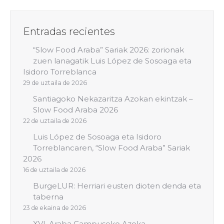
Entradas recientes
“Slow Food Araba” Sariak 2026: zorionak
zuen lanagatik Luis López de Sosoaga eta
Isidoro Torreblanca
29 de uztaila de 2026
Santiagoko Nekazaritza Azokan ekintzak –
Slow Food Araba 2026
22 de uztaila de 2026
Luis López de Sosoaga eta Isidoro
Torreblancaren, “Slow Food Araba” Sariak
2026
16 de uztaila de 2026
BurgeLUR: Herriari eusten dioten denda eta
taberna
23 de ekaina de 2026
XVI. Araba Campuseko Azoka