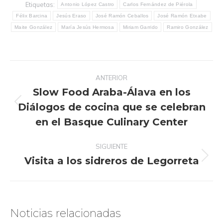
Etiquetas:
Antonio López Castro
Carlos Fernández de Piérola
Félix Barcina
Jesús Eraso
José Ramón Ceballos
José Ramón Etxabe
Maite González
María Jesús Hermosa
Miriam Garrido
Ramiro González
Navegación
ANTERIOR
entre
Slow Food Araba-Álava en los
publicaciones
Diálogos de cocina que se celebran
Publicación
anterior:
en el Basque Culinary Center
SIGUIENTE
Visita a los sidreros de Legorreta
Publicación
siguiente:
Noticias relacionadas