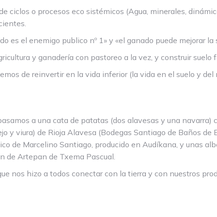
 ciclos o procesos eco sistémicos (Agua, minerales, dinámica
cientes.
o es el enemigo publico nº 1» y «el ganado puede mejorar la sa
ultura y ganadería con pastoreo a la vez, y construir suelo fé
mos de reinvertir en la vida inferior (la vida en el suelo y de
 pasamos a una cata de patatas (dos alavesas y una navarra) 
dejo y viura) de Rioja Alavesa (Bodegas Santiago de Baños de
ico de Marcelino Santiago, producido en Audíkana, y unas alb
an de Artepan de Txema Pascual.
que nos hizo a todos conectar con la tierra y con nuestros pro