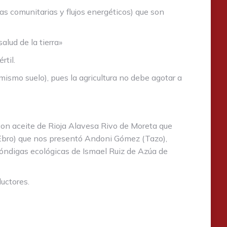
s comunitarias y flujos energéticos) que son
lud de la tierra»
rtil.
l mismo suelo), pues la agricultura no debe agotar a
con aceite de Rioja Alavesa Rivo de Moreta que
 Ebro) que nos presentó Andoni Gómez (Tazo),
óndigas ecológicas de Ismael Ruiz de Azúa de
ductores.