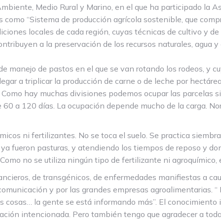
mbiente, Medio Rural y Marino, en el que ha participado la A
s como “Sistema de producción agrícola sostenible, que com
diciones locales de cada región, cuyas técnicas de cultivo y d
ontribuyen a la preservación de los recursos naturales, agua y
de manejo de pastos en el que se van rotando los rodeos, y cu
gar a triplicar la producción de carne o de leche por hectáre
ijos. Como hay muchas divisiones podemos ocupar las parcelas 
 de 60 a 120 días. La ocupación depende mucho de la carga. N
icos ni fertilizantes. No se toca el suelo. Se practica siembra 
e ya fueron pasturas, y atendiendo los tiempos de reposo y don
 Como no se utiliza ningún tipo de fertilizante ni agroquímico
inancieros, de transgénicos, de enfermedades manifiestas a c
comunicación y por las grandes empresas agroalimentarias. “ 
 cosas… la gente se está informando más”. El conocimiento i
ltación intencionada. Pero también tengo que agradecer a toda