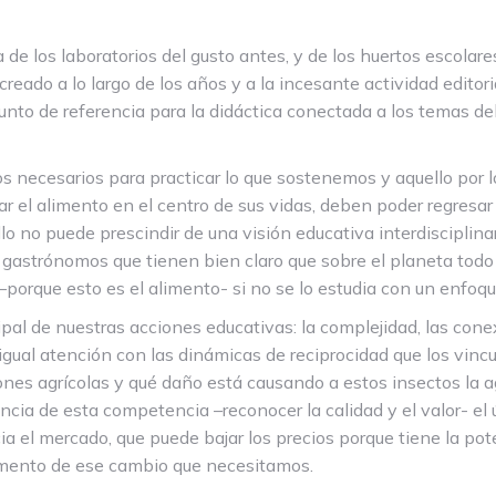
 los laboratorios del gusto antes, y de los huertos escolare
reado a lo largo de los años y a la incesante actividad editori
nto de referencia para la didáctica conectada a los temas del
s necesarios para practicar lo que sostenemos y aquello por 
 el alimento en el centro de sus vidas, deben poder regresar 
lo no puede prescindir de una visión educativa interdisciplina
gastrónomos que tienen bien claro que sobre el planeta todo
porque esto es el alimento- si no se lo estudia con un enfoque 
ipal de nuestras acciones educativas: la complejidad, las con
n igual atención con las dinámicas de reciprocidad que los vin
ones agrícolas y qué daño está causando a estos insectos la a
ncia de esta competencia –reconocer la calidad y el valor- el ún
cia el mercado, que puede bajar los precios porque tiene la po
gmento de ese cambio que necesitamos.