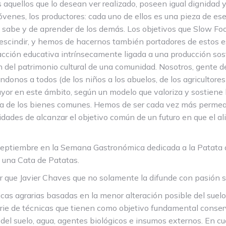
s aquellos que lo desean ver realizado, poseen igual dignidad y
 jóvenes, los productores: cada uno de ellos es una pieza de e
e sabe y de aprender de los demás. Los objetivos que Slow F
rescindir, y hemos de hacernos también portadores de estos es
a acción educativa intrínsecamente ligada a una producción so
n del patrimonio cultural de una comunidad. Nosotros, gente 
éndonos a todos (de los niños a los abuelos, de los agricultores
en este ámbito, según un modelo que valoriza y sostiene las
nsa de los bienes comunes. Hemos de ser cada vez más permeab
ilidades de alcanzar el objetivo común de un futuro en que el 
septiembre en la Semana Gastronómica dedicada a la Patata 
y una Cata de Patatas.
r que Javier Chaves que no solamente la difunde con pasión si
ticas agrarias basadas en la menor alteración posible del sue
ie de técnicas que tienen como objetivo fundamental conserva
del suelo, agua, agentes biológicos e insumos externos. En cu