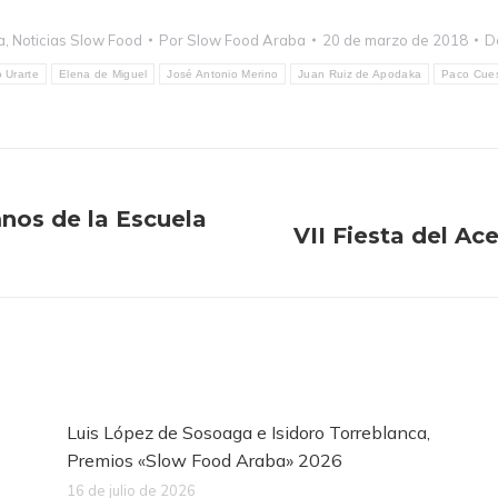
a
,
Noticias Slow Food
Por
Slow Food Araba
20 de marzo de 2018
D
 Urarte
Elena de Miguel
José Antonio Merino
Juan Ruiz de Apodaka
Paco Cue
mnos de la Escuela
VII Fiesta del Ac
Publicación
siguiente:
Luis López de Sosoaga e Isidoro Torreblanca,
Premios «Slow Food Araba» 2026
16 de julio de 2026