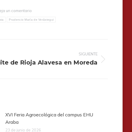
eja un comentario
sta
Prudencio María de Verástegui
SIGUIENTE
eite de Rioja Alavesa en Moreda
XVI Feria Agroecológica del campus EHU
Araba
23 de junio de 2026