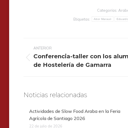
Categorías:
Arab
Etiquetas:
Aitor Marauri
Eduardo
Navegación
ANTERIOR
entre
Conferencia-taller con los alu
publicaciones
Publicación
de Hostelería de Gamarra
anterior:
Noticias relacionadas
Actividades de Slow Food Araba en la Feria
Agrícola de Santiago 2026
22 de julio de 2026