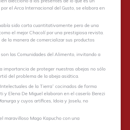
uién aleccionó a los presentes de lo que es un
 por el Arca Internacional del Gusto, se elabora en
había sido corta cuantitativamente pero de una
omo el mejor Chacolí por una prestigiosa revista.
, de la manera de comercializar sus productos
e son las Comunidades del Alimento, invitando a
a importancia de proteger nuestras abejas no sólo
tió del problema de la abeja asiática.
ntelectuales de la Tierra” cocinados de forma
i y Elena De Miguel elaboran en el caserío Berezi
urga y cuyos artífices, Idoia y Joselu, no
, el maravilloso Mago Kapucho con una