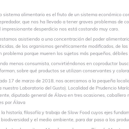
ro sistema alimentario es el fruto de un sistema económico c
depredador, que nos ha llevado a tener graves problemas de 
al impresionante desperdicio nos está costando muy caro.
estamos asistiendo a una concentración del poder alimentar
sticidas, de los organismos genéticamente modificados, de las
un problema porque mueren los sujetos más pequeños, débiles 
endo menos consumista, convirtiéndonos en coproductor busc
forman, sobre qué productos se utilizan conservantes y colora
sábado 17 de marzo de 2018, nos acercamos a la pequeña loca
a nuestro Laboratorio del Gusto). Localidad de Prudencio Marí
nente, diputado general de Álava en tres ocasiones, caballer
es por Álava
historía, filosofía y trabajo de Slow Food cuyos ejes fundam
a biodiversidad y el medio ambiente, para dar paso a los produ