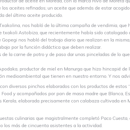
, productor de aceite en Moreda, con la marca Rivo de Moreta q
de los aceites refinados; un aceite que además de estar acogido
a del último aceite producido.
 Txakolina, nos habló de la última campaña de vendimia, que 
 txakoli Astobiza, que recientemente había sido catalogado c
Gopegi nos habló del trabajo diario que realizan en la misma
bajo por la función didáctica que deben realizar.
s de la carne de potro y de paso dar unas pinceladas de lo qu
Apodaka, productor de miel en Manurga que hizo hincapié de l
ión medioambiental que tienen en nuestro entorno. Y nos advir
n diversos pinchos elaborados con los productos de estos “I
low Food y acompañados por pan de masa madre que Blanca, Est
Kerala, elaborada precisamente con calabaza cultivada en Man
opuestas culinarias que magistralmente completó Paco Cuesta
o los más de cincuenta asistentes a la actividad.