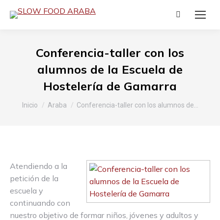
Buscar:
Conferencia-taller con los
alumnos de la Escuela de
Hostelería de Gamarra
Estás aquí:
Inicio
Araba
Conferencia-taller con los alumnos de…
Atendiendo a la
petición de la
escuela y
continuando con
nuestro objetivo de formar niños, jóvenes y adultos y