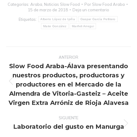
Categorías:
Araba
,
Noticias Slow Food
Por
Slow Food Araba
15 de marzo de 2018
Deja un comentario
Etiquetas:
Alberto López de Ipiña
Gaspar García Pellitero
Maite González
Marifeli Arregui
Navegación
ANTERIOR
entre
Slow Food Araba-Álava presentando
publicaciones
nuestros productos, productoras y
productores en el Mercado de la
Publicación
anterior:
Almendra de Vitoria-Gasteiz – Aceite
Virgen Extra Arróniz de Rioja Alavesa
SIGUIENTE
Laboratorio del gusto en Manurga
Publicación
siguiente: