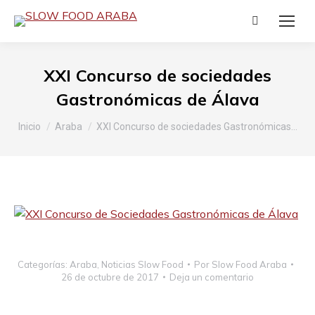
Buscar:
XXI Concurso de sociedades
Gastronómicas de Álava
Estás aquí:
Inicio
Araba
XXI Concurso de sociedades Gastronómicas…
Categorías:
Araba
,
Noticias Slow Food
Por
Slow Food Araba
26 de octubre de 2017
Deja un comentario