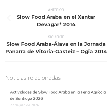
Navegación
ANTERIOR
entre
Slow Food Araba en el Xantar
publicaciones
Publicación
Devagar* 2014
anterior:
SIGUIENTE
Slow Food Araba-Álava en la Jornada
Publicación
Panarra de Vitoria-Gasteiz – Ogia 2014
siguiente:
Noticias relacionadas
Actividades de Slow Food Araba en la Feria Agrícola
de Santiago 2026
22 de julio de 2026