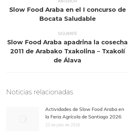
ANTERIOR
entre
Slow Food Araba en el I concurso de
publicaciones
Publicación
Bocata Saludable
anterior:
SIGUIENTE
Slow Food Araba apadrina la cosecha
2011 de Arabako Txakolina – Txakolí
Publicación
siguiente:
de Álava
Noticias relacionadas
Actividades de Slow Food Araba en
la Feria Agrícola de Santiago 2026
22 de julio de 2026