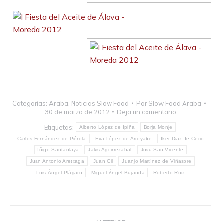
Categorías:
Araba
,
Noticias Slow Food
Por
Slow Food Araba
30 de marzo de 2012
Deja un comentario
Etiquetas:
Alberto López de Ipiña
Borja Monje
Carlos Fernández de Piérola
Eva López de Arroyabe
Iker Diaz de Cerio
Iñigo Santaolaya
Jakis Aguirrezabal
Josu San Vicente
Juan Antonio Aretxaga
Juan Gil
Juanjo Martínez de Viñaspre
Luis Ángel Plágaro
Miguel Ángel Bujanda
Roberto Ruiz
Navegación