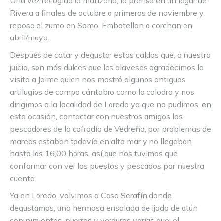
Una vez recogida la manzana, la prensa en un lagar de
Rivera a finales de octubre o primeros de noviembre y
reposa el zumo en Somo. Embotellan o corchan en
abril/mayo.
Después de catar y degustar estos caldos que, a nuestro
juicio, son más dulces que los alaveses agradecimos la
visita a Jaime quien nos mostró algunos antiguos
artilugios de campo cántabro como la colodra y nos
dirigimos a la localidad de Loredo ya que no pudimos, en
esta ocasión, contactar con nuestros amigos los
pescadores de la cofradía de Vedreña; por problemas de
mareas estaban todavía en alta mar y no llegaban
hasta las 16,00 horas, así que nos tuvimos que
conformar con ver los puestos y pescados por nuestra
cuenta.
Ya en Loredo, volvimos a Casa Serafín donde
degustamos, una hermosa ensalada de ijada de atún
con pimientos, puerros y verduras varias que, el