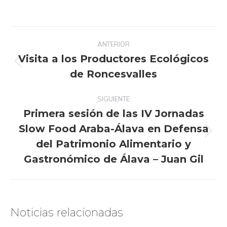
Navegación
ANTERIOR
entre
Visita a los Productores Ecológicos
publicaciones
Publicación
de Roncesvalles
anterior:
SIGUIENTE
Primera sesión de las IV Jornadas
Slow Food Araba-Álava en Defensa
Publicación
del Patrimonio Alimentario y
siguiente:
Gastronómico de Álava – Juan Gil
Noticias relacionadas