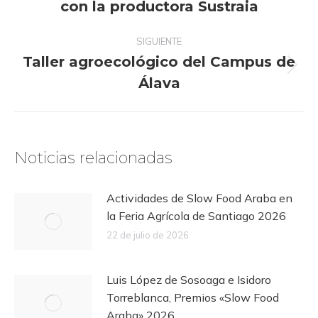
con la productora Sustraia
anterior:
SIGUIENTE
Taller agroecológico del Campus de
Publicación
Álava
siguiente:
Noticias relacionadas
Actividades de Slow Food Araba en
la Feria Agrícola de Santiago 2026
22 de julio de 2026
Luis López de Sosoaga e Isidoro
Torreblanca, Premios «Slow Food
Araba» 2026