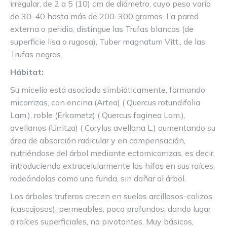
irregular, de 2 a 5 (10) cm de diámetro, cuyo peso varía
de 30-40 hasta más de 200-300 gramos. La pared
externa o peridio, distingue las Trufas blancas (de
superficie lisa o rugosa), Tuber magnatum Vitt., de las
Trufas negras.
Hábitat:
Su micelio está asociado simbióticamente, formando
micorrizas, con encina (Artea) ( Quercus rotundifolia
Lam.), roble (Erkametz) ( Quercus faginea Lam.),
avellanos (Urritza) ( Corylus avellana L.) aumentando su
área de absorción radicular y en compensación,
nutriéndose del árbol mediante ectomicorrizas, es decir,
introduciendo extracelularmente las hifas en sus raíces,
rodeándolas como una funda, sin dañar al árbol.
Los árboles truferos crecen en suelos arcillosos-calizos
(cascajosos), permeables, poco profundos, dando lugar
a raíces superficiales, no pivotantes. Muy básicos,