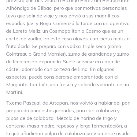
previsto que nos visitara Ricardo Pérez del Restaurante
Alhóndiga de Bilbao, pero que por motivos personales
tuvo que salir de viaje y nos envió a sus magníficos
espadas Javi y Borja. Comenzó la tarde con un aperitivo
de Loreto Meliz, un Cosmopolitan o Cosmo que es un
cóctel de vodka, en este caso alavés, con cierto matiz a
fruta ácida. Se prepara con vodka, triple seco (como
Cointreau o Grand Marnier), zumo de arándanos y zumo
de lima recién exprimido. Suele servirse en copa de
cóctel, adornado con corteza de lima. En algunos
aspectos, puede considerarse emparentado con el
Margarita; también una fresca y colorida variante de un
Martini.
Txema Pascual, de Artepan, nos volvió a hablar del pan
preparado para estas jornadas, pan con calabaza y
pipas de de calabaza “Mezcla de harina de trigo y
centeno, masa madre, reposos y larga fermentación, a
la que añadieron pulpa de calabaza previamente asada,