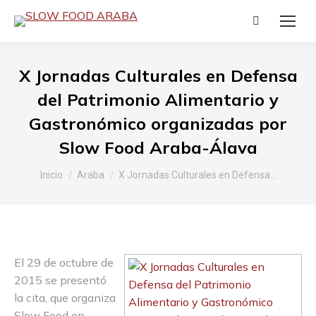
Buscar:
X Jornadas Culturales en Defensa
del Patrimonio Alimentario y
Gastronómico organizadas por
Slow Food Araba-Álava
Estás aquí:
Inicio
Araba
X Jornadas Culturales en Defensa…
El 29 de octubre de
2015 se presentó
la cita, que organiza
Slow Food en