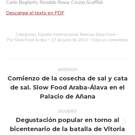
Carlo Bogliotti, Rinaldo Rava, Cinzia Scaffidi
Descargar el texto en PDF
.
Categorías:
España
,
Internacional
,
Noticias Slow Food
Por
Slow Food Araba
17 de junio de 2013
Deja un comentario
Navegación
ANTERIOR
entre
Comienzo de la cosecha de sal y cata
publicaciones
de sal. Slow Food Araba-Álava en el
Publicación
anterior:
Palacio de Añana
SIGUIENTE
Degustación popular en torno al
Publicación
bicentenario de la batalla de Vitoria
siguiente: