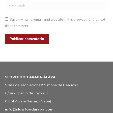
Sitio web
Save my name, email, and website in this browser for the next
time I comment.
Publicar comentario
SLOW FOOD ARABA-ÁLAVA
"Casa de Asociaciones" Simone de Beauvoir
C/San Ignacio de Loyola,8
01001 Vitoria-Gasteiz (Araba)
info@slowfoodaraba.com