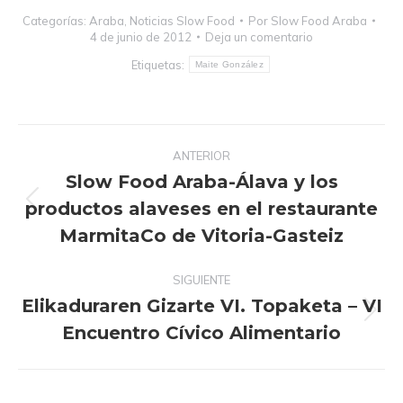
Categorías:
Araba
,
Noticias Slow Food
Por
Slow Food Araba
4 de junio de 2012
Deja un comentario
Etiquetas:
Maite González
Navegación
ANTERIOR
entre
Slow Food Araba-Álava y los
publicaciones
productos alaveses en el restaurante
Publicación
anterior:
MarmitaCo de Vitoria-Gasteiz
SIGUIENTE
Elikaduraren Gizarte VI. Topaketa – VI
Publicación
Encuentro Cívico Alimentario
siguiente: