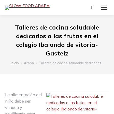
Buscar:
Talleres de cocina saludable
dedicados a las frutas en el
colegio Ibaiondo de vitoria-
Gasteiz
Estás aquí:
Inicio
Araba
Talleres de cocina saludable dedicados…
La alimentación del
niño debe ser
variada y
equilibrada para