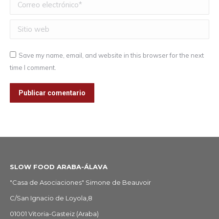
Correo electrónico *
Sitio web
Save my name, email, and website in this browser for the next
time I comment.
Publicar comentario
SLOW FOOD ARABA-ÁLAVA
"Casa de Asociaciones" Simone de Beauvoir
C/San Ignacio de Loyola,8
01001 Vitoria-Gasteiz (Araba)