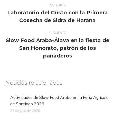
Navegación
ANTERIOR
entre
Laboratorio del Gusto con la Primera
publicaciones
Publicación
Cosecha de Sidra de Harana
anterior:
SIGUIENTE
Slow Food Araba-Álava en la fiesta de
San Honorato, patrón de los
Publicación
siguiente:
panaderos
Noticias relacionadas
Actividades de Slow Food Araba en la Feria Agrícola
de Santiago 2026
22 de julio de 2026