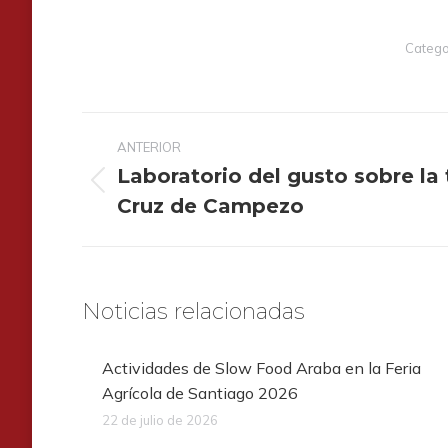
Catego
Navegación
ANTERIOR
entre
Laboratorio del gusto sobre la 
publicaciones
Publicación
Cruz de Campezo
anterior:
Noticias relacionadas
Actividades de Slow Food Araba en la Feria
Agrícola de Santiago 2026
22 de julio de 2026