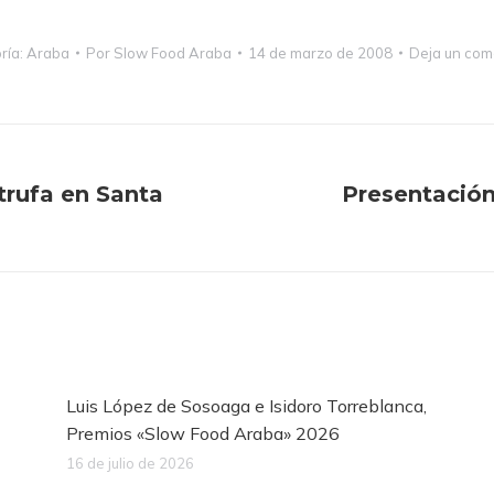
ría:
Araba
Por
Slow Food Araba
14 de marzo de 2008
Deja un com
trufa en Santa
Presentación
Publicación
siguiente:
Luis López de Sosoaga e Isidoro Torreblanca,
Premios «Slow Food Araba» 2026
16 de julio de 2026