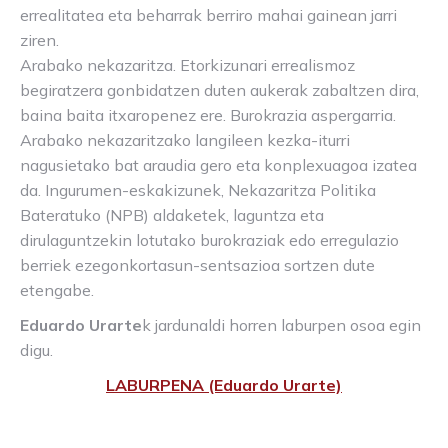
errealitatea eta beharrak berriro mahai gainean jarri
ziren.
Arabako nekazaritza. Etorkizunari errealismoz
begiratzera gonbidatzen duten aukerak zabaltzen dira,
baina baita itxaropenez ere. Burokrazia aspergarria.
Arabako nekazaritzako langileen kezka-iturri
nagusietako bat araudia gero eta konplexuagoa izatea
da. Ingurumen-eskakizunek, Nekazaritza Politika
Bateratuko (NPB) aldaketek, laguntza eta
dirulaguntzekin lotutako burokraziak edo erregulazio
berriek ezegonkortasun-sentsazioa sortzen dute
etengabe.
Eduardo Urarte
k jardunaldi horren laburpen osoa egin
digu.
LABURPENA (Eduardo Urarte)