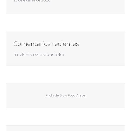
23 de ekaina de 2026
Comentarios recientes
Iruzkinik ez erakusteko.
Flickr de Slow Food Araba