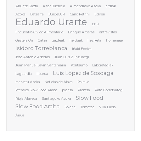
Ahuntz Gazta
Aitor Buendía
Almendrako Azoka
ardiak
Azoka
Batzarra
BurgeLUR
Carlo Petrini
Ediren
Eduardo Urarte
EHU
Encuentro Cívico Alimentario
Enrique Arberas
entrevistas
Gasteiz On
Gatza
gazteak
helduak
heziketa
Homenaje
Isidoro Torreblanca
Iñaki Eceiza
José Antonio Arberas
Juan Luis Zunzunegi
Juan Manuel Lavín Santamaría
Kontsumo
Laborategiak
Luis López de Sosoaga
Laguardia
liburua
Merkatu Azoka
Noticias de Alava
Politika
Premios Slow Food Araba
prensa
Prentsa
Rafa Gorrotxategi
Slow Food
Rioja Alavesa
Santiagoko Azoka
Slow Food Araba
Solaria
Tomatea
Villa Lucía
Áñua