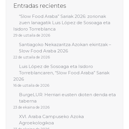
Entradas recientes
“Slow Food Araba” Sariak 2026: zorionak
zuen lanagatik Luis López de Sosoaga eta
Isidoro Torreblanca
29 de uztaila de 2026
Santiagoko Nekazaritza Azokan ekintzak –
Slow Food Araba 2026
22 de uztaila de 2026
Luis López de Sosoaga eta Isidoro
Torreblancaren, “Slow Food Araba” Sariak
2026
16 de uztaila de 2026
BurgeLUR: Herriari eusten dioten denda eta
taberna
23 de ekaina de 2026
XVI. Araba Campuseko Azoka
Agroekologikoa