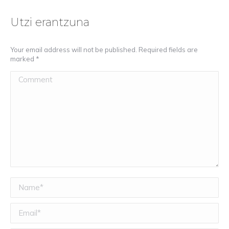
Utzi erantzuna
Your email address will not be published. Required fields are
marked
*
Comment
Name *
Email *