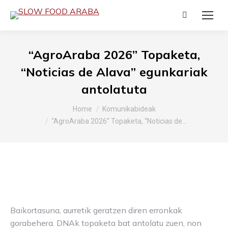
Search:
“AgroAraba 2026” Topaketa,
“Noticias de Alava” egunkariak
antolatuta
You are here:
Home
Komunikabideak
“AgroAraba 2026” Topaketa, “Noticias de…
Baikortasuna, aurretik geratzen diren erronkak
gorabehera. DNAk topaketa bat antolatu zuen, non