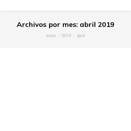
Archivos por mes:
abril 2019
Estás aquí:
Inicio
2019
abril
Slow Food Araba-Álava en el
Mercado de La Almendra
organizado por Gasteiz On
Araba
,
Noticias Slow Food
Por
Slow Food Araba
15 de abril de 2019
Deja un comentario
Hemos reiterado en infinidad de ocasiones que
es necesario restituir el orgullo y la dignidad a la