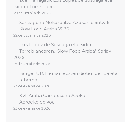
zuen lanagatik Luis López de Sosoaga eta
Isidoro Torreblanca
29 de uztaila de 2026
Santiagoko Nekazaritza Azokan ekintzak –
Slow Food Araba 2026
22 de uztaila de 2026
Luis López de Sosoaga eta Isidoro
Torreblancaren, “Slow Food Araba” Sariak
2026
16 de uztaila de 2026
BurgeLUR: Herriari eusten dioten denda eta
taberna
23 de ekaina de 2026
XVI. Araba Campuseko Azoka
Agroekologikoa
23 de ekaina de 2026