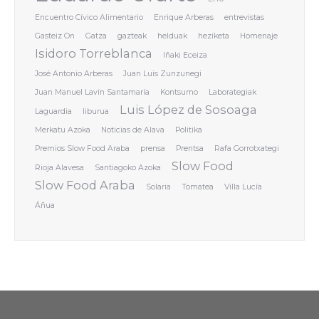
Encuentro Cívico Alimentario
Enrique Arberas
entrevistas
Gasteiz On
Gatza
gazteak
helduak
heziketa
Homenaje
Isidoro Torreblanca
Iñaki Eceiza
José Antonio Arberas
Juan Luis Zunzunegi
Juan Manuel Lavín Santamaría
Kontsumo
Laborategiak
Luis López de Sosoaga
Laguardia
liburua
Merkatu Azoka
Noticias de Alava
Politika
Premios Slow Food Araba
prensa
Prentsa
Rafa Gorrotxategi
Slow Food
Rioja Alavesa
Santiagoko Azoka
Slow Food Araba
Solaria
Tomatea
Villa Lucía
Áñua