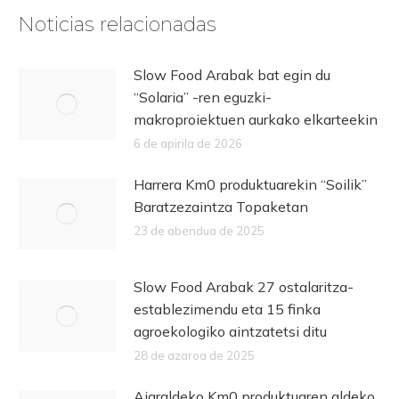
Noticias relacionadas
Slow Food Arabak bat egin du
“Solaria” -ren eguzki-
makroproiektuen aurkako elkarteekin
6 de apirila de 2026
Harrera Km0 produktuarekin “Soilik”
Baratzezaintza Topaketan
23 de abendua de 2025
Slow Food Arabak 27 ostalaritza-
establezimendu eta 15 finka
agroekologiko aintzatetsi ditu
28 de azaroa de 2025
Aiaraldeko Km0 produktuaren aldeko