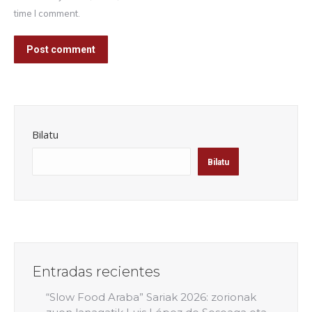
time I comment.
Post comment
Bilatu
Bilatu
Entradas recientes
“Slow Food Araba” Sariak 2026: zorionak