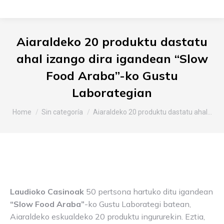
Aiaraldeko 20 produktu dastatu
ahal izango dira igandean “Slow
Food Araba”-ko Gustu
Laborategian
You are here:
Home
Sin categoría
Aiaraldeko 20 produktu dastatu ahal…
Laudioko Casinoak
50 pertsona hartuko ditu igandean
“Slow Food Araba”
-ko Gustu Laborategi batean,
Aiaraldeko eskualdeko 20 produktu ingururekin. Eztia,