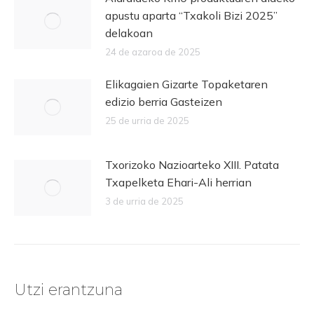
apustu aparta “Txakoli Bizi 2025”
delakoan
24 de azaroa de 2025
Elikagaien Gizarte Topaketaren
edizio berria Gasteizen
25 de urria de 2025
Txorizoko Nazioarteko XIII. Patata
Txapelketa Ehari-Ali herrian
3 de urria de 2025
Utzi erantzuna