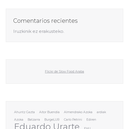
Comentarios recientes
Iruzkinik ez erakusteko.
Flickr de Slow Food Araba
Ahuntz Gazta
Aitor Buendía
Almendrako Azoka
ardiak
Azoka
Batzarra
BurgeLUR
Carlo Petrini
Ediren
Eduardo Urarte
EHU