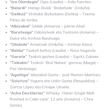
“Iza Okindegia”
Ogia (Laudio) – Aida Fuentes.
“Belardi”
Haragi-Bolak “Bedarbide” (Orduña).
“Delika2”
Shiitake Bizkaitarra (Delika) – Txema
Pérez de Arriba.
“Albizabal”
Gildak (Amurrio) – Julene Abal.
“Burutxaga”
Odolosteak eta Txistorra (Amurrio) –
Dulce eta Ainhoa Burutxaga
“Oilobide”
Arrautzak (Orduña) – Ainhoa Alava.
“Beldui”
Txakoli beltza (Laudio) – Rosa Segurola.
“Garate”
Txakoli gaztea (Laudio) – Egoitz Zubiaur.
“Txikubin”
Txakoli “Brut Nature” gorrixia (Murga) –
Paz Verástegui.
“Aguiñiga”
Idiazabal Gazta – José Ramón Martínez.
“Soloitza”
Yogurra eta Urdin Gazta (Respaldiza) –
Ziortza López eta Enrique Urruela.
“Acha Destilerías”
Whisky “Haran Single Malt
finished in Cider cask” 12 urte (Amurrio) – Chris
Gómez.