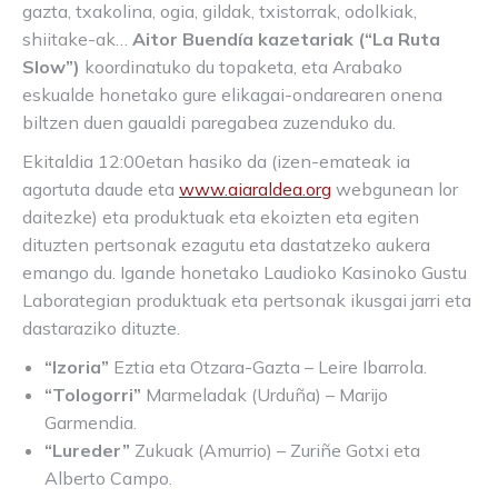
gazta, txakolina, ogia, gildak, txistorrak, odolkiak,
shiitake-ak…
Aitor Buendía kazetariak (“La Ruta
Slow”)
koordinatuko du topaketa, eta Arabako
eskualde honetako gure elikagai-ondarearen onena
biltzen duen gaualdi paregabea zuzenduko du.
Ekitaldia 12:00etan hasiko da (izen-emateak ia
agortuta daude eta
www.aiaraldea.org
webgunean lor
daitezke) eta produktuak eta ekoizten eta egiten
dituzten pertsonak ezagutu eta dastatzeko aukera
emango du. Igande honetako Laudioko Kasinoko Gustu
Laborategian produktuak eta pertsonak ikusgai jarri eta
dastaraziko dituzte.
“Izoria”
Eztia eta Otzara-Gazta – Leire Ibarrola.
“Tologorri”
Marmeladak (Urduña) – Marijo
Garmendia.
“Lureder”
Zukuak (Amurrio) – Zuriñe Gotxi eta
Alberto Campo.