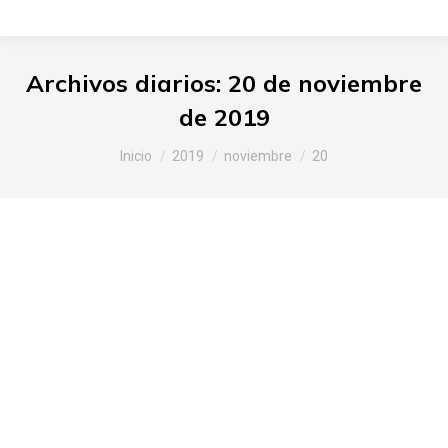
Archivos diarios:
20 de noviembre
de 2019
Estás aquí:
Inicio
2019
noviembre
20
XIV Jornadas Culturales en
Defensa del Patrimonio
Alimentario
Araba
,
Noticias Slow Food
Por
Slow Food Araba
20 de noviembre de 2019
Deja un comentario
La cita, que organiza Slow Food en colaboración