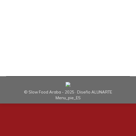
con el Departamento de Cultura y Deporte de la
Diputación Foral de Álava, arrancó el martes 5
de noviembre en rueda de prensa a cargo de
Inmaculada Sánchez, Directora de Cultura, Luis
Angel Plágaro Jefe de cocina de Sukalki y
Coordinador de las Jornadas y de Alberto…
© Slow Food Araba - 2025 · Diseño
ALUNARTE
Menu_pie_ES