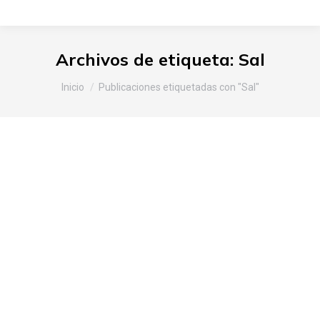
Archivos de etiqueta:
Sal
Estás aquí:
Inicio
Publicaciones etiquetadas con "Sal"
El Valle Salado y la sal de Salinas
de Añana en «El Mundo»
Productos de Álava
,
Revista de prensa
Por
Slow Food Araba
4 de mayo de 2010
Deja un comentario
Son pequeñas escamas irregulares que dibujan
cristales cúbicos en la superficie de una