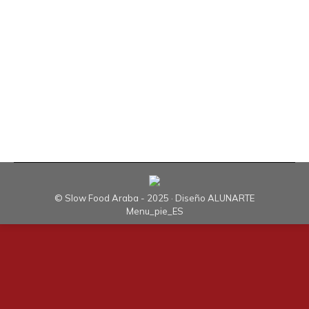
de abril de 2016, en el Campeonato Mundial de
Pesto de Génova de Marisol Arregui, ganadora
de la final de Euskadi, realizada el pasado 21 de
marzo de 2015, además de arropar a nuestra
socia, por invitación de la Fundación Palatifini y
la Cámara de…
© Slow Food Araba - 2025 · Diseño
ALUNARTE
Menu_pie_ES