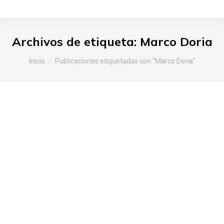
Archivos de etiqueta:
Marco Doria
Estás aquí:
Inicio
Publicaciones etiquetadas con "Marco Doria"
Presentación de Vitoria-Gasteiz y
de productos alaveses en
Génova
Araba
,
Internacional
,
Noticias Slow Food
Por
Slow Food Araba
26 de abril de 2016
Deja un comentario
Con ocasión de la participación, los días 16 y 17