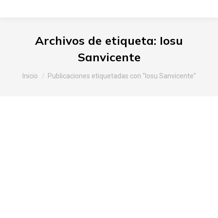
Archivos de etiqueta:
Iosu
Sanvicente
Estás aquí:
Inicio
Publicaciones etiquetadas con "Iosu Sanvicente"
Slow Food Araba presenta los
productos alaveses a el coro San
Andrés y acompañantes, de la
localidad de El Entrego, que
visitan Vitoria-Gasteiz y el Valle