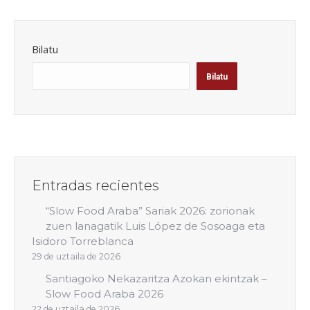
Bilatu
Bilatu
Entradas recientes
“Slow Food Araba” Sariak 2026: zorionak
zuen lanagatik Luis López de Sosoaga eta
Isidoro Torreblanca
29 de uztaila de 2026
Santiagoko Nekazaritza Azokan ekintzak –
Slow Food Araba 2026
22 de uztaila de 2026