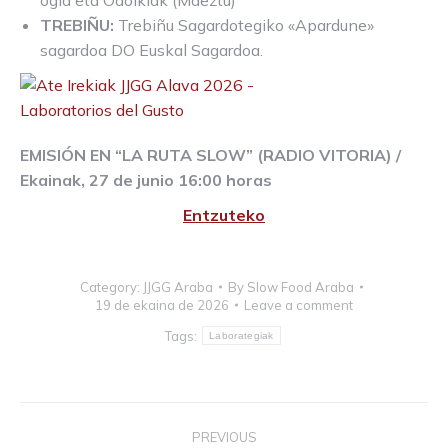
ogia eta Odolkiak (Maeztu)
TREBIÑU:
Trebiñu Sagardotegiko «Apardune»
sagardoa DO Euskal Sagardoa.
EMISIÓN EN “LA RUTA SLOW” (RADIO VITORIA) /
Ekainak, 27 de junio 16:00 horas
Entzuteko
Category:
JJGG Araba
By
Slow Food Araba
19 de ekaina de 2026
Leave a comment
Tags:
Laborategiak
Post
PREVIOUS