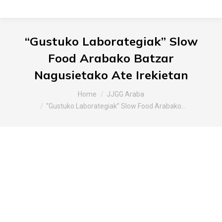
“Gustuko Laborategiak” Slow
Food Arabako Batzar
Nagusietako Ate Irekietan
You are here:
Home
JJGG Araba
“Gustuko Laborategiak” Slow Food Arabako…