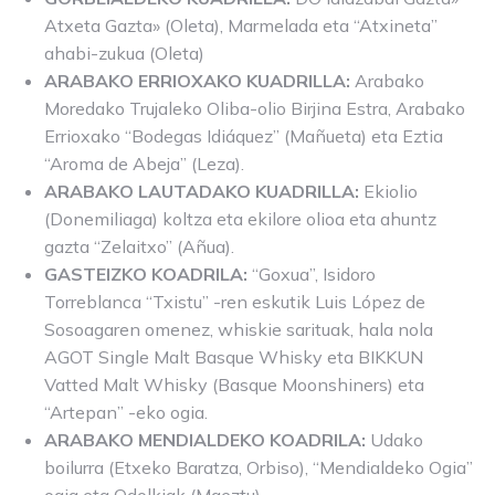
Atxeta Gazta» (Oleta), Marmelada eta “Atxineta”
ahabi-zukua (Oleta)
ARABAKO ERRIOXAKO KUADRILLA:
Arabako
Moredako Trujaleko Oliba-olio Birjina Estra, Arabako
Errioxako “Bodegas Idiáquez” (Mañueta) eta Eztia
“Aroma de Abeja” (Leza).
ARABAKO LAUTADAKO KUADRILLA:
Ekiolio
(Donemiliaga) koltza eta ekilore olioa eta ahuntz
gazta “Zelaitxo” (Añua).
GASTEIZKO KOADRILA:
“Goxua”, Isidoro
Torreblanca “Txistu” -ren eskutik Luis López de
Sosoagaren omenez, whiskie sarituak, hala nola
AGOT Single Malt Basque Whisky eta BIKKUN
Vatted Malt Whisky (Basque Moonshiners) eta
“Artepan” -eko ogia.
ARABAKO MENDIALDEKO KOADRILA:
Udako
boilurra (Etxeko Baratza, Orbiso), “Mendialdeko Ogia”