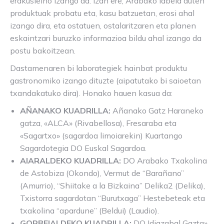
erakusleiho izango da. Izan ere, Arabako labela duten
produktuak probatu eta, kasu batzuetan, erosi ahal
izango dira, eta ostatuen, ostalaritzaren eta planen
eskaintzari buruzko informazioa bildu ahal izango da
postu bakoitzean.
Dastamenaren bi laborategiek hainbat produktu
gastronomiko izango dituzte (aipatutako bi saioetan
txandakatuko dira). Honako hauen kasua da:
AÑANAKO KUADRILLA:
Añanako Gatz Haraneko
gatza, «ALCA» (Rivabellosa), Fresaraba eta
«Sagartxo» (sagardoa limoiarekin) Kuartango
Sagardotegia DO Euskal Sagardoa.
AIARALDEKO KUADRILLA:
DO Arabako Txakolina
de Astobiza (Okondo), Vermut de “Barañano”
(Amurrio), “Shiitake a la Bizkaina” Delika2 (Delika),
Txistorra sagardotan “Burutxaga” Hestebeteak eta
txakolina “apardune” (Beldui) (Laudio).
GORBEIALDEKO KUADRILLA:
DO Idiazabal Gazta»