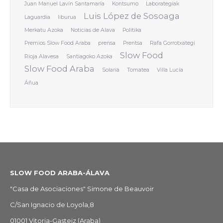
Juan Manuel Lavín Santamaría
Kontsumo
Laborategiak
Luis López de Sosoaga
Laguardia
liburua
Merkatu Azoka
Noticias de Alava
Politika
Premios Slow Food Araba
prensa
Prentsa
Rafa Gorrotxategi
Slow Food
Rioja Alavesa
Santiagoko Azoka
Slow Food Araba
Solaria
Tomatea
Villa Lucía
Áñua
SLOW FOOD ARABA-ÁLAVA
"Casa de Asociaciones" Simone de Beauvoir
C/San Ignacio de Loyola,8
01001 Vitoria-Gasteiz (Araba)