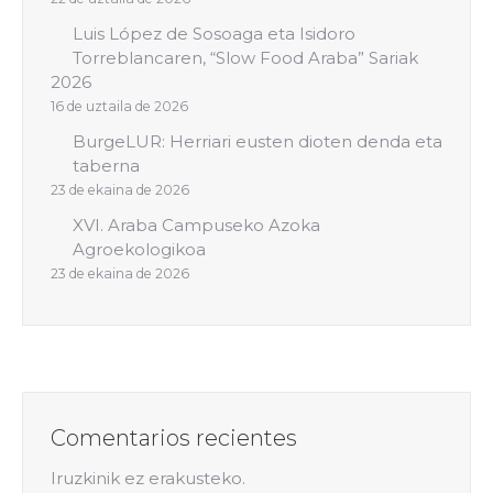
Luis López de Sosoaga eta Isidoro
Torreblancaren, “Slow Food Araba” Sariak
2026
16 de uztaila de 2026
BurgeLUR: Herriari eusten dioten denda eta
taberna
23 de ekaina de 2026
XVI. Araba Campuseko Azoka
Agroekologikoa
23 de ekaina de 2026
Comentarios recientes
Iruzkinik ez erakusteko.