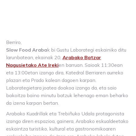
Berriro,
Slow Food Araba
k bi Gustu Laborategi eskainiko ditu
larunbatean, ekainak 20,
Arabako Batzar
Nagusietako Ate Ireki
en barruan. Saioak 11:30ean
eta 13:00etan izango dira, Katedral Berriaren aurreko
plazan eta Prado kalean dagoen karpan.
Laborategietara joatea doakoa izango da, eta saio
bakoitza baino minutu batzuk lehenago eman beharko
da izena karpan bertan.
Arabako Kuadrillak eta Trebiñuko Udala protagonista
izango diren espazioa, gainera, Arabako eskualdeetako
eskaintza turistiko, kultural eta gastronomikoaren