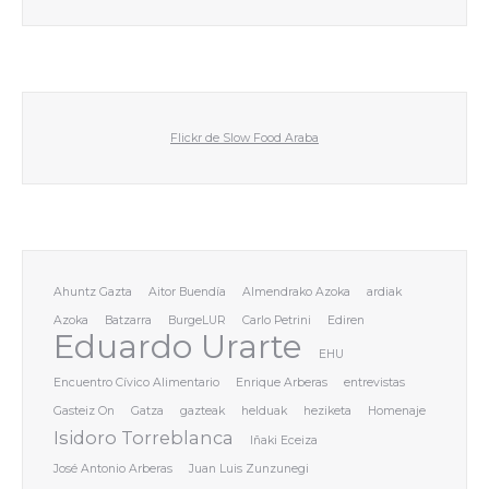
Flickr de Slow Food Araba
Ahuntz Gazta
Aitor Buendía
Almendrako Azoka
ardiak
Azoka
Batzarra
BurgeLUR
Carlo Petrini
Ediren
Eduardo Urarte
EHU
Encuentro Cívico Alimentario
Enrique Arberas
entrevistas
Gasteiz On
Gatza
gazteak
helduak
heziketa
Homenaje
Isidoro Torreblanca
Iñaki Eceiza
José Antonio Arberas
Juan Luis Zunzunegi