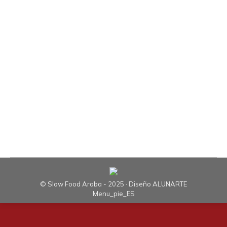
Sin categoría
Por
Slow Food Araba
15 de junio de 2025
Deja un comentario
Al igual que el año pasado, Slow Food Araba
ofrecerá dos Laboratorios del Gusto este sábado,
21 de junio, en el marco de las Puertas Abiertas
de Juntas Generales de Alava. Las sesiones
tendrán lugar a las 11:30 horas y a las 13:00
horas en una carpa ubicada en la plaza frente la
Catedral Nueva y la…
© Slow Food Araba - 2025 · Diseño
ALUNARTE
Menu_pie_ES