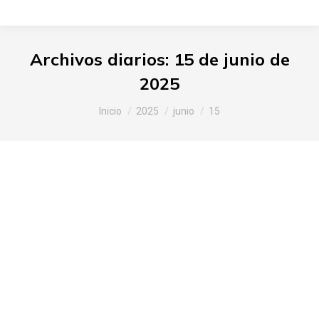
Archivos diarios:
15 de junio de
2025
Estás aquí:
Inicio
2025
junio
15
Más de 20 productos locales en
los Laboratorios del Gusto de
Slow Food Araba este sábado en
la carpa de las Puertas Abiertas
de JJGG de Alava