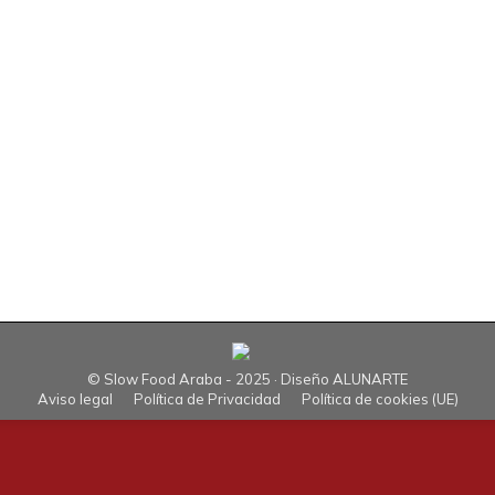
re pui erre» en Judimendi
e de 2024
Deja un comentario
 el cierre del curso lo haremos con el tradicional «Erre pui er
iación Vecinal Judimendikoak en colaboración con el Ayuntami
© Slow Food Araba - 2025 · Diseño
ALUNARTE
Aviso legal
Política de Privacidad
Política de cookies (UE)