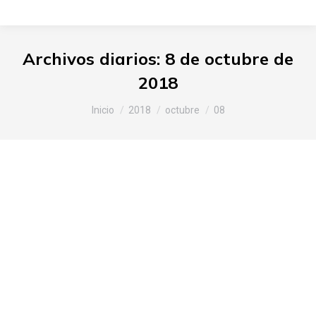
Archivos diarios:
8 de octubre de
2018
Estás aquí:
Inicio
2018
octubre
08
Slow Food Araba concluye una
exitosa edición 2018 del Salone
del Gusto y Terra Madre
Araba
,
Noticias Slow Food
Por
Slow Food Araba
8 de octubre de 2018
Deja un comentario
El evento internacional más importante