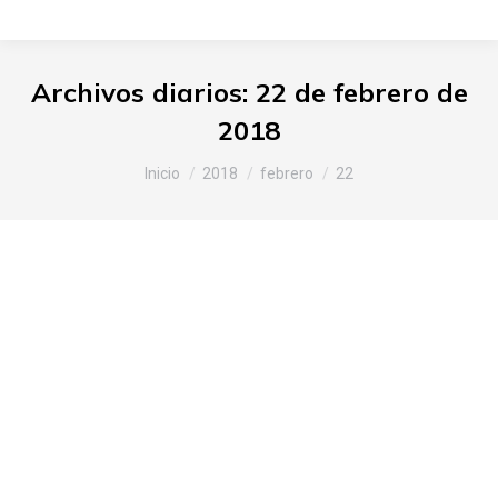
Archivos diarios:
22 de febrero de
2018
Estás aquí:
Inicio
2018
febrero
22
Jornada sobre al estrategia
alimentaria para Vitoria-Gasteiz
Araba
,
Noticias Slow Food
Por
Slow Food Araba
22 de febrero de 2018
Deja un comentario
Durante los últimos años se ha estado
trabajando en una estrategia alimentaria para