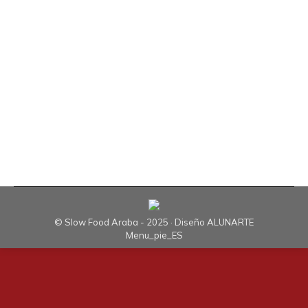
Vitoria-Gasteiz. Han sido numerosos los
colectivos que han participado, entre ellos Slow
Food Araba. Con el objetivo de refrendar o
trasladar nuestras impresiones a acciones
planteadas a desarrollar en pro de dicha
estrategia alimentaria desde Slow Food Araba,
con la centralidad del…
© Slow Food Araba - 2025 · Diseño
ALUNARTE
Menu_pie_ES