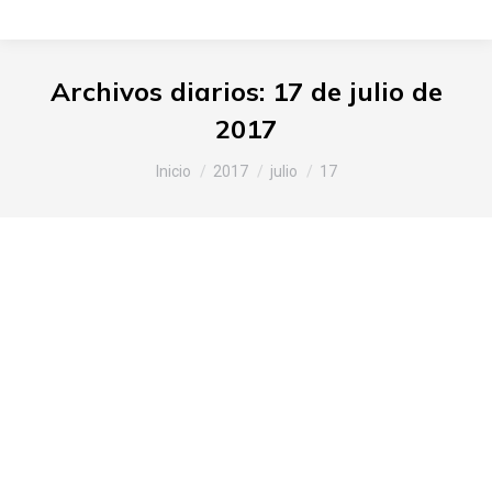
Archivos diarios:
17 de julio de
2017
Estás aquí:
Inicio
2017
julio
17
Laboratorio del gusto y
degustación de productos
locales en Araia
Araba
,
Noticias Slow Food
Por
Slow Food Araba
17 de julio de 2017
Deja un comentario
Un año más esta localidad alavesa de Araia,