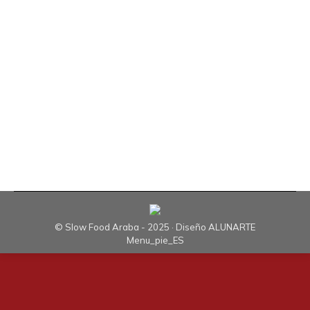
liderada por el Ayuntamiento de Aspárrena ha
mostrado su interés y su preocupación por
valorizar y dar a conocer los productos locales de
calidad; en esta ocasión centramos la jornada en
el pollo de caserío de Arangutxi; acompañando a
este producto alavés presentamos el esfuerzo, el
trabajo…
© Slow Food Araba - 2025 · Diseño
ALUNARTE
Menu_pie_ES