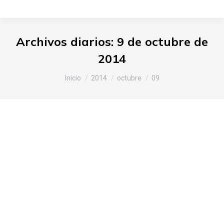
Archivos diarios:
9 de octubre de
2014
Estás aquí:
Inicio
2014
octubre
09
Slow Food Araba-Álava presenta
sus productos y productores en
el Mercado de la Almendra de
Vitoria-Gasteiz
Araba
,
Noticias Slow Food
Por
Slow Food Araba
9 de octubre de 2014
Deja un comentario