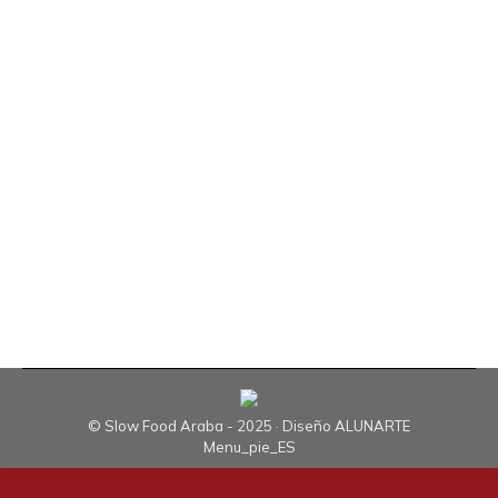
Desde Slow Food hemos dicho siempre que no
nos gusta demasiado la palabra consumidores,
que queremos ser coproductores; en una
dimensión local intentamos ayudar a los
productores y productoras para que se vean
gratificados, remunerados por una compensación
justa, y para que sus condiciones de vida sean
dignas. La mejor forma de fomentar los
pequeños…
© Slow Food Araba - 2025 · Diseño
ALUNARTE
Menu_pie_ES