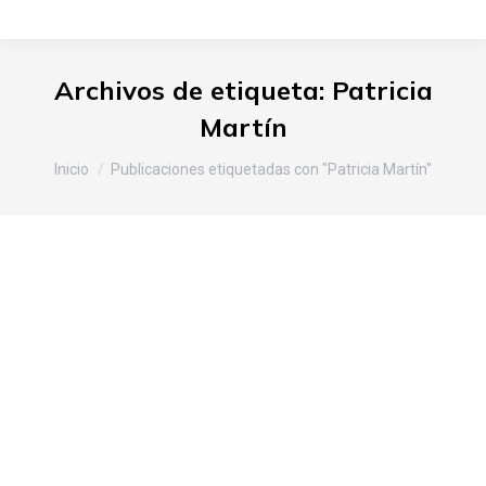
Archivos de etiqueta:
Patricia
Martín
Estás aquí:
Inicio
Publicaciones etiquetadas con "Patricia Martín"
Jornada “Imaginando nuevos
sistemas alimentarios” con los
alumnos del ciclo superior de la
Escuela Agraria de Arkaute
Araba
,
Noticias Slow Food
Por
Slow Food Araba
19 de diciembre de 2017
Deja un comentario