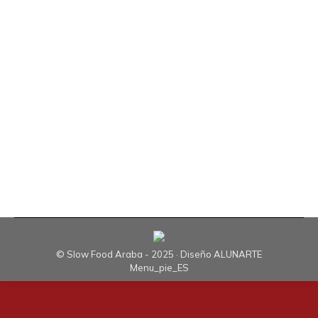
Un año más Slow Food, Convivium Araba-Álava
junto con la Escuela Agraria de Arkaute organizó
el pasado día 15 de diciembre, en el aula de
presentaciones Telletxea Aretoa de Egibide, un
encuentro bajo el título “Imaginando nuevos
sistemas alimentarios” con los alumnos del ciclo
superior de Gestión de empresas agropecuarias.
Eduardo Urarte de Slow Food…
© Slow Food Araba - 2025 · Diseño
ALUNARTE
Menu_pie_ES