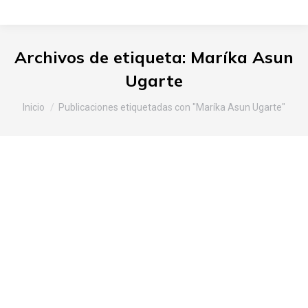
Archivos de etiqueta:
Maríka Asun
Ugarte
Estás aquí:
Inicio
Publicaciones etiquetadas con "Maríka Asun Ugarte"
Slow Food Araba-Álava en Terra
Madre Day y la feria Laratza
Azoka
Araba
,
Noticias Slow Food
Por
Slow Food Araba
14 de diciembre de 2016
Deja un comentario
El 10 de diciembre SLOW FOOD celebra en todo