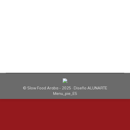
el mundo TERRA MADRE DAY y Slow Food
Araba-Álava decidió celebrarlo con la feria
LARATZA. Laratza es la cadena de hierro del que
se colgaban los calderos en fuego para preparar
las comidas. En el País Vasco cada caserío tenía
su propia laratza y expresaba el…
© Slow Food Araba - 2025 · Diseño
ALUNARTE
Menu_pie_ES